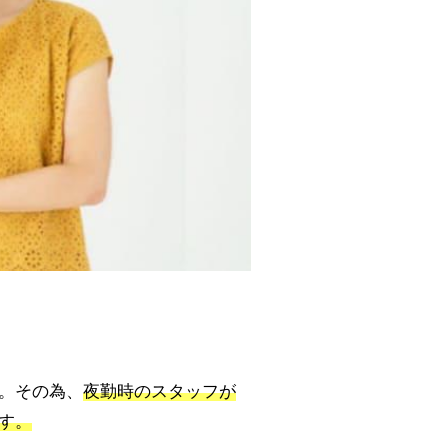
。その為、
夜勤時のスタッフが
す。