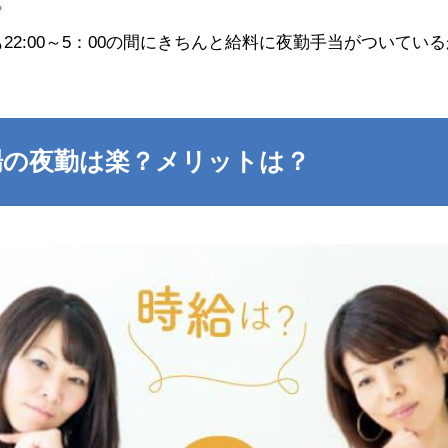
。
22:00～5：00の間にきちんと給料に夜勤手当がついてい
場の夜勤は楽？メリットは？