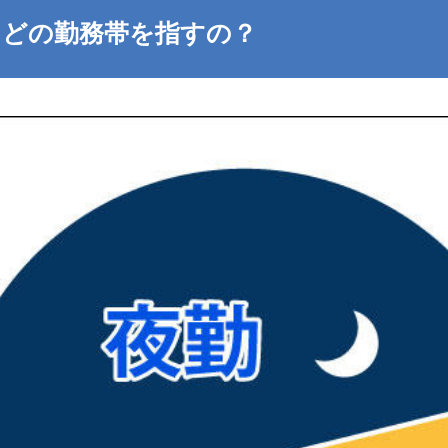
てどの勤務帯を指すの？