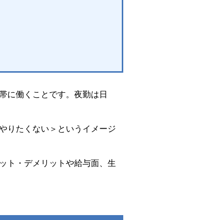
帯に働くことです。夜勤は日
やりたくない＞というイメージ
ット・デメリットや給与面、生