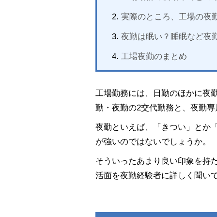
リ
実際のところ、工場の夜
ア
宮
山
福
夜勤は眠い？睡眠など夜
城
形
島
県
県
県
工場夜勤のまとめ
北海
北海
道
道エ
リア
工場勤務には、日勤のほかに夜
新潟
富
石川県
甲信
勤・夜勤の2交代勤務と、夜勤専
県
山
越・
県
北陸
夜勤といえば、「きつい」とか
エリ
が強いのではないでしょうか。
ア
そういったあまり良い印象を持
福井県
長
山梨
県
野
活面を夜勤経験者に詳しく聞い
県
鳥
島
岡
中
取
根
山
国
県
県
県