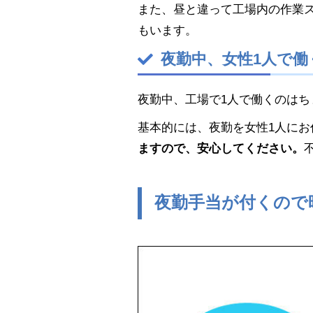
また、昼と違って工場内の作業
もいます。
夜勤中、女性1人で働
夜勤中、工場で1人で働くのはち
基本的には、夜勤を女性1人に
ますので、安心してください。
夜勤手当が付くので