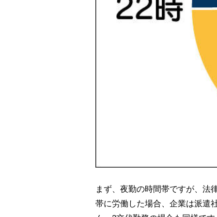
熊
大
宮
本
分
崎
県
県
県
鹿
児
島
県
沖縄
沖縄
県
エリ
ア
まず、夜勤の時間帯ですが、法
帯に労働した場合、企業は派遣社