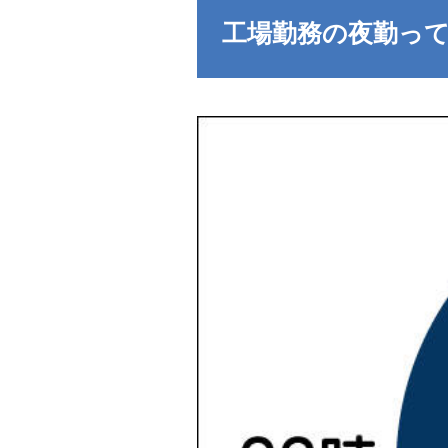
エ
工場勤務の夜勤っ
リ
ア
広
島
県
徳
香
愛
四
島
川
媛
国
県
県
県
エ
リ
ア
高
知
県
福
佐
長
九
岡
賀
崎
州
県
県
県
エ
リ
ア