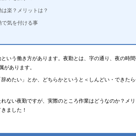
勤は楽？メリットは？
勤で気を付ける事
勤という働き方があります。夜勤とは、字の通り、夜の時間
属があります。
「辞めたい」とか、どちらかというと＜しんどい・できたら
たれない夜勤ですが、実際のところ作業はどうなのか？メリ
てきました！