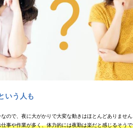
という人も
ンなので、夜に大がかりで大変な動きはほとんどありません
お仕事や作業が多く、体力的には夜勤は楽だと感じるそうで