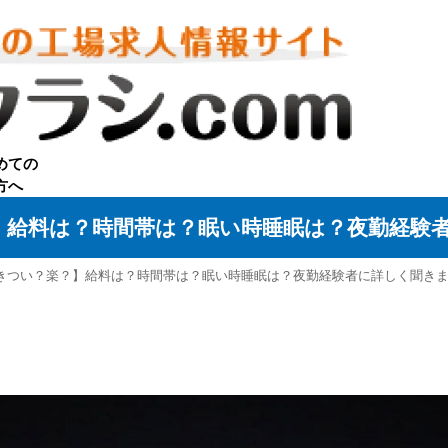
NE登録
めての
方へ
】給料は？時間帯は？眠い時睡眠は？夜勤経験
はきつい？楽？】給料は？時間帯は？眠い時睡眠は？夜勤経験者に詳しく聞き