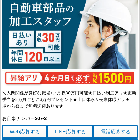
＼人間関係が良好な職場♪／月収30万円可能★日払い制度アリ★更新
手当を3カ月ごとに3万円プレゼント★土日休み＆長期休暇アリ★工
場から寮まで無料送迎あり★★
お仕事ナンバー
207-2
Web応募
する
LINE応募
する
電話応募
する