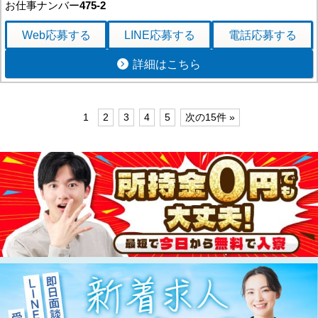
お仕事ナンバー
475-2
Web応募
する
LINE応募
する
電話応募
する
詳細はこちら
1
2
3
4
5
次の15件 »