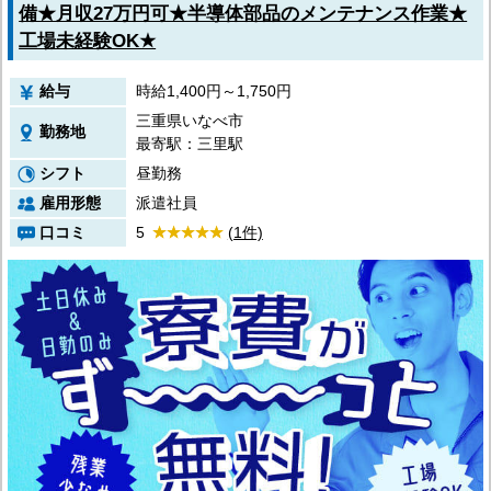
備★月収27万円可★半導体部品のメンテナンス作業★
工場未経験OK★
給与
時給1,400円～1,750円
三重県いなべ市
勤務地
最寄駅：三里駅
シフト
昼勤務
雇用形態
派遣社員
口コミ
5
(1件)