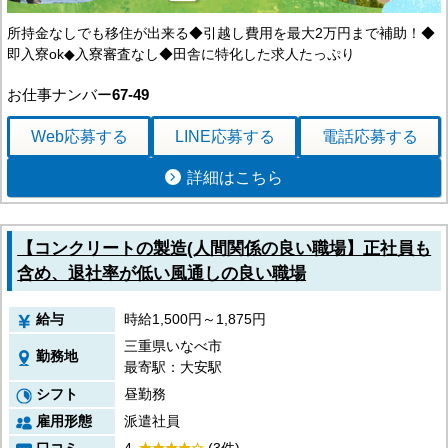
所持金なしでも移住が出来る◆引越し費用を最大2万円まで補助！◆
即入寮ok◆入寮審査なし◆田舎に特化した求人たっぷり
お仕事ナンバー
67-49
Web応募
する
LINE応募
する
電話応募
する
詳細はこちら
【コンクリートの製造(人間関係の良い職場】正社員も
含め、退社率が低い風通しの良い職場
給与
時給1,500円～1,875円
三重県いなべ市
勤務地
最寄駅：大安駅
シフト
昼勤務
雇用形態
派遣社員