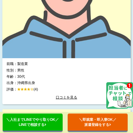
前職：製造業
性別：男性
年齢：30代
出身：沖縄県出身
評価：
(4)
口コミを見る
＼入社までLINEでやり取りOK／
＼即就業・即入寮OK／
LINEで相談する
派遣登録をする