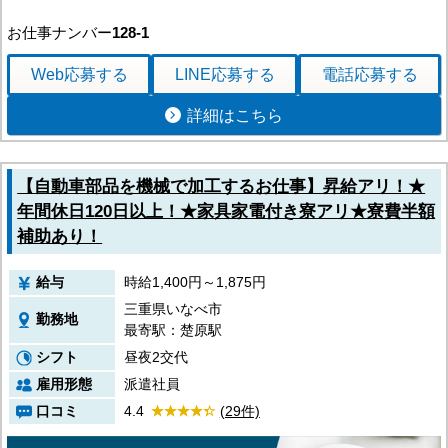
お仕事ナンバー
128-1
Web応募
する
LINE応募
する
電話応募
する
詳細はこちら
【自動車部品を機械で加工するお仕事】昇給アリ！★
年間休日120日以上！★家具家電付き寮アリ★寮費半額
補助あり！
給与
時給1,400円～1,875円
三重県いなべ市
勤務地
最寄駅：楚原駅
シフト
昼夜2交代
雇用形態
派遣社員
口コミ
4.4
(29件)