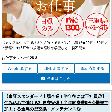
《男女活躍中の工場求人》入寮・通勤どちらも歓迎★20代～50代ま
で活躍中★納豆食べ放題★経験や学歴など一切不問★
お仕事ナンバー
128-3
Web応募
する
LINE応募
する
電話応募
する
詳細はこちら
【東証スタンダード上場企業！半年後には正社員◎】
住み込みで働ける社員寮完備！半年間寮費0円◎機械で
加工する金属の型交換・メンテナンス◎