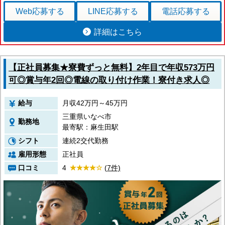
Web応募
する
LINE応募
する
電話応募
する
詳細はこちら
【正社員募集★寮費ずっと無料】2年目で年収573万円
可◎賞与年2回◎電線の取り付け作業！寮付き求人◎
給与
月収42万円～45万円
三重県いなべ市
勤務地
最寄駅：麻生田駅
シフト
連続2交代勤務
雇用形態
正社員
口コミ
4
(7件)