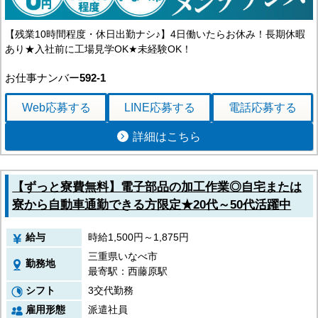
【残業10時間程度・休日出勤ナシ♪】4日働いたらお休み！長期休暇
あり★入社前に工場見学OK★未経験OK！
お仕事ナンバー
592-1
Web応募
する
LINE応募
する
電話応募
する
詳細はこちら
【ずっと寮費無料】電子部品の加工作業◎自宅または
寮から自動車通勤できる方限定★20代～50代活躍中
給与
時給1,500円～1,875円
三重県いなべ市
勤務地
最寄駅：西藤原駅
シフト
3交代勤務
雇用形態
派遣社員