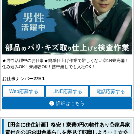
★男性活躍中のお仕事★簡単仕上げ作業で難しくない◎1R寮完備！
住み込みOK！未経験OK！携帯無しでも入社OK！
お仕事ナンバー
279-1
Web応募
する
LINE応募
する
電話応募
する
詳細はこちら
【田舎に移住計画】格安！寮費0円の物件あり◎家具家
電付きの1R◎田舎暮らしを夢見て転職しよう‥！☆彡