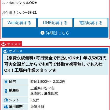
宮崎県
スマホのレンタルOK★
鹿児島県
沖縄エリア
お仕事ナンバー
67-21
沖縄県
社員口コミ
Web応募
する
LINE応募
する
電話応募
する
特集ページ
よくある質問
詳細はこちら
スタッフBLOG
メルマガ登録
お仕事相談予約
アクセス
ご相談・お問い合わせ
【寮費永続無料+毎日現金で日払いOK★】年収520万円
企業ご担当者様へ
可★全国どこからでも0円で移動★携帯無しでも入社
個人情報保護方針
OK！工場内作業スタッフ★
給与
時給1,800円～2,312円
三重県いなべ市
勤務地
最寄駅：麻生田駅
シフト
2交代
雇用形態
派遣社員