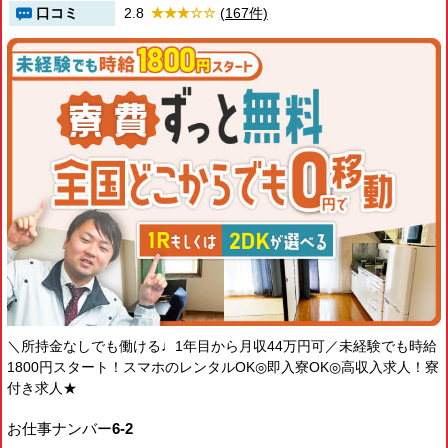
口コミ
2.8
(167件)
＼所持金なしでも働ける♩1年目から月収44万円可／未経験でも時給
1800円スタート！スマホのレンタルOK◎即入寮OK◎高収入求人！寮
付き求人★
お仕事ナンバー
6-2