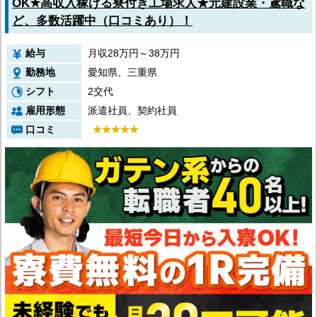
OK★高収入稼げる寮付き工場求人★元建設業・鳶職な
ど、多数活躍中（口コミあり）！
給与
月収28万円～38万円
勤務地
愛知県、三重県
シフト
2交代
雇用形態
派遣社員、契約社員
口コミ