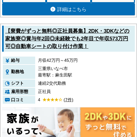
詳細はこちら
【寮費がずっと無料◎正社員募集】2DK・3DKなどの
家族寮◎賞与年2回◎未経験でも2年目で年収573万円
可◎自動車シートの取り付け作業！
給与
月収42万円～45万円
三重県いなべ市
勤務地
最寄駅：麻生田駅
シフト
連続2交代勤務
雇用形態
正社員
口コミ
4
(7件)