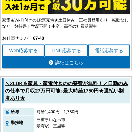
家電＆Wi-Fi付きの1R寮完備★土日休み・正社員登用あり・転勤なし
など、好待遇！学歴不問！中卒・高卒の社員活躍中！
お仕事ナンバー
67-48
Web応募
する
LINE応募
する
電話応募
する
詳細はこちら
＼2LDK＆家具・家電付きのの寮費が無料！／日勤のみ
の仕事で月収27万円可能♪最大時給1750円★週払い制
度あり★
給与
時給1,400円～1,750円
三重県いなべ市
勤務地
最寄駅：三里駅