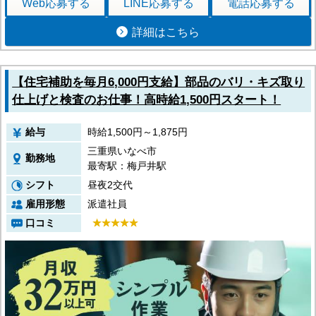
Web応募
する
LINE応募
する
電話応募
する
詳細はこちら
【住宅補助を毎月6,000円支給】部品のバリ・キズ取り
仕上げと検査のお仕事！高時給1,500円スタート！
給与
時給1,500円～1,875円
三重県いなべ市
勤務地
最寄駅：梅戸井駅
シフト
昼夜2交代
雇用形態
派遣社員
口コミ