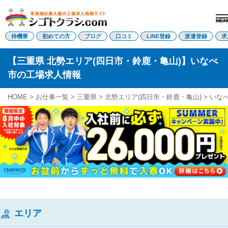
MEN
電話受付はこちら
待機寮
初めての方
ブログ
口コミ
LINE登録
派遣登録
求
【三重県 北勢エリア(四日市・鈴鹿・亀山)】いなべ
市の工場求人情報
派遣登録
LINE登録
HOME >
お仕事一覧 >
三重県
>
北勢エリア(四日市・鈴鹿・亀山)
>
いな
トップページ
初めての方へ
待機寮について
求人を探す
全ての求人
東海エリア
愛知県
三重県
岐阜県
静岡県
関西エリア
エリア
滋賀県