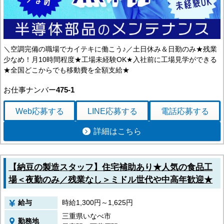
＼空調完備の職場でカイテキに働こう♪／土日休み＆日勤のみ★残業
少なめ！月10時間程度★工場未経験OK★入社前に工場見学ができる
★全国どこからでも移動費を全額支給★
お仕事ナンバー
475-1
Web応募
する
LINE応募
する
電話応募
する
詳細はこちら
【納豆の製造スタッフ】住宅補助あり★人気の食品工
場＜夜勤のみ／残業なし＞ミドル世代や中高年歓迎★
給与
時給1,300円～1,625円
三重県いなべ市
勤務地