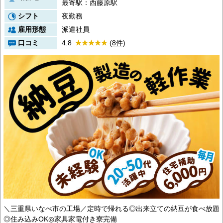
最寄駅：西藤原駅
シフト
夜勤務
雇用形態
派遣社員
口コミ
4.8
(8件)
＼三重県いなべ市の工場／定時で帰れる◎出来立ての納豆が食べ放題
◎住み込みOK◎家具家電付き寮完備