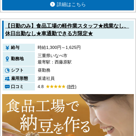
詳細はこちら
【日勤のみ】食品工場の軽作業スタッフ★残業なし、
休日出勤なし★車通勤できる方限定★
給与
時給1,300円～1,625円
三重県いなべ市
勤務地
最寄駅：西藤原駅
シフト
昼勤務
雇用形態
派遣社員
口コミ
4.8
(8件)