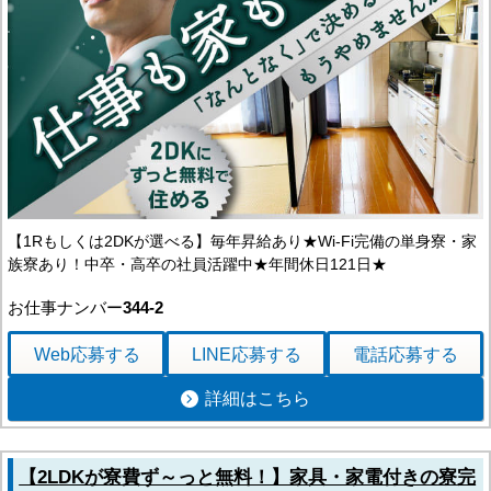
【1Rもしくは2DKが選べる】毎年昇給あり★Wi-Fi完備の単身寮・家
族寮あり！中卒・高卒の社員活躍中★年間休日121日★
お仕事ナンバー
344-2
Web応募
する
LINE応募
する
電話応募
する
詳細はこちら
【2LDKが寮費ず～っと無料！】家具・家電付きの寮完