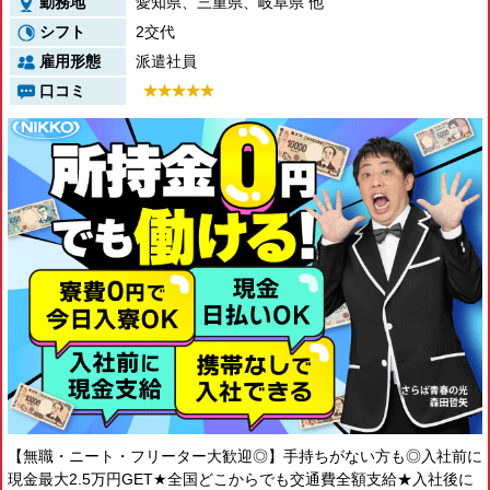
勤務地
愛知県、三重県、岐阜県 他
新潟県
シフト
2交代
富山県
雇用形態
派遣社員
石川県
福井県
口コミ
長野県
山梨県
中国エリア
鳥取県
島根県
岡山県
広島県
四国エリア
徳島県
香川県
愛媛県
高知県
九州エリア
福岡県
佐賀県
長崎県
【無職・ニート・フリーター大歓迎◎】手持ちがない方も◎入社前に
熊本県
大分県
現金最大2.5万円GET★全国どこからでも交通費全額支給★入社後に