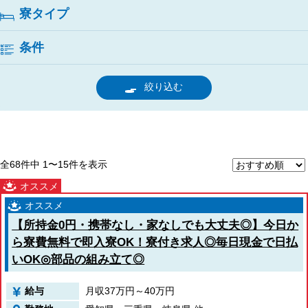
京都府
寮タイプ
大阪府
兵庫県
奈良県
条件
和歌山県
関東エリア
絞り込む
茨城県
栃木県
群馬県
埼玉県
千葉県
東京都
全68件中 1〜15件を表示
神奈川県
東北エリア
青森県
岩手県
秋田県
【所持金0円・携帯なし・家なしでも大丈夫◎】今日か
宮城県
ら寮費無料で即入寮OK！寮付き求人◎毎日現金で日払
山形県
いOK◎部品の組み立て◎
福島県
北海道エリア
給与
月収37万円～40万円
北海道
甲信越・北陸エリア