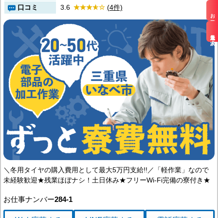
口コミ
3.6
(4件)
お仕事検索
最近見た求人
＼冬用タイヤの購入費用として最大5万円支給!!／「軽作業」なので
未経験歓迎★残業ほぼナシ！土日休み★フリーWi-Fi完備の寮付き★
お仕事ナンバー
284-1