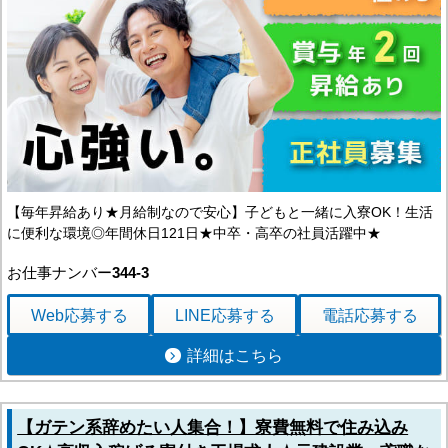
【毎年昇給あり★月給制なので安心】子どもと一緒に入寮OK！生活
に便利な環境◎年間休日121日★中卒・高卒の社員活躍中★
お仕事ナンバー
344-3
Web応募
する
LINE応募
する
電話応募
する
詳細はこちら
【ガテン系辞めたい人集合！】寮費無料で住み込み