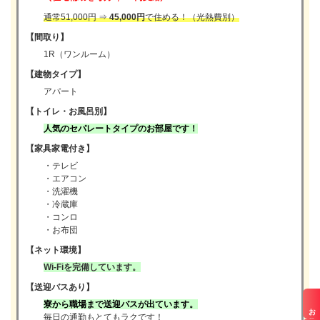
通常51,000円 ⇒
45,000円
で住める！（光熱費別）
【間取り】
1R（ワンルーム）
【建物タイプ】
アパート
【トイレ・お風呂別】
人気のセパレートタイプのお部屋です！
【家具家電付き】
・テレビ
・エアコン
・洗濯機
・冷蔵庫
・コンロ
・お布団
【ネット環境】
Wi-Fiを完備しています。
【送迎バスあり】
寮から職場まで送迎バスが出ています。
お仕事検索
毎日の通勤もとてもラクです！