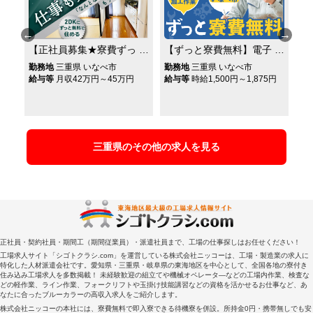
の
【正社員募集★寮費ずっ
【ずっと寮費無料】電子
【
ン
と無料】2年目で年収573
部品の加工作業◎自宅ま
寮
べ
勤務地
三重県 いなべ市
勤務地
三重県 いなべ市
勤
日
万円可◎賞与年2回◎電
たは寮から自動車通勤で
工
給与等
月収42万円～45万円
給与等
時給1,500円～1,875円
郡
円
給
あ
線の取り付け作業！寮付
きる方限定★20代～50代
支
き求人◎
活躍中
り
三重県のその他の求人を見る
正社員・契約社員・期間工（期間従業員）・派遣社員まで、工場の仕事探しはお任せください！
工場求人サイト「シゴトクラシ.com」を運営している株式会社ニッコーは、工場・製造業の求人に
特化した人材派遣会社です。愛知県・三重県・岐阜県の東海地区を中心として、全国各地の寮付き
住み込み工場求人を多数掲載！ 未経験歓迎の組立てや機械オペレータ―などの工場内作業、検査な
どの軽作業、ライン作業、フォークリフトや玉掛け技能講習などの資格を活かせるお仕事など、あ
なたに合ったブルーカラーの高収入求人をご紹介します。
株式会社ニッコーの本社には、寮費無料で即入寮できる待機寮を併設。所持金0円・携帯無しでも安