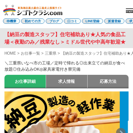
MEN
電話受付はこちら
待機寮
初めての方
ブログ
口コミ
LINE登録
派遣登録
求
【納豆の製造スタッフ】住宅補助あり★人気の食品工
場＜夜勤のみ／残業なし＞ミドル世代や中高年歓迎★
派遣登録
LINE登録
HOME
>
お仕事一覧
>
三重県
>
【納豆の製造スタッフ】住宅補助あり★
トップページ
＼三重県いなべ市の工場／定時で帰れる◎出来立ての納豆が食べ
初めての方へ
放題◎住み込みOK◎家具家電付き寮完備
待機寮について
求人を探す
お仕事詳細
求人情報
応募方法
全ての求人
東海エリア
愛知県
三重県
岐阜県
静岡県
関西エリア
滋賀県