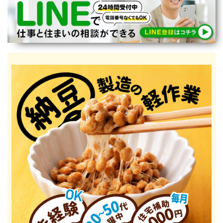
宮崎県
鹿児島県
沖縄エリア
沖縄県
社員口コミ
特集ページ
よくある質問
スタッフBLOG
メルマガ登録
お仕事相談予約
アクセス
ご相談・お問い合わせ
企業ご担当者様へ
個人情報保護方針