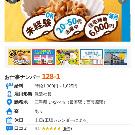
京都府
大阪府
兵庫県
奈良県
和歌山県
関東エリア
茨城県
栃木県
群馬県
埼玉県
千葉県
東京都
神奈川県
128-1
お仕事ナンバー
東北エリア
給料
時給1,300円～1,625円
青森県
岩手県
雇用形態
派遣社員
秋田県
勤務地
三重県 いなべ市（最寄駅：西藤原駅）
宮城県
山形県
寮
あり
福島県
休日
土日(工場カレンダーによる）
北海道エリア
北海道
口コミ
4.8
(8件)
甲信越・北陸エリア