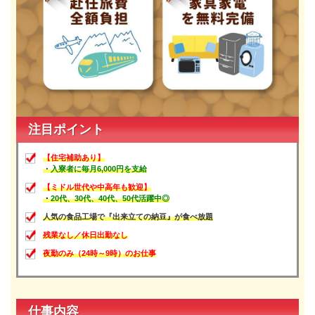
注目ポイント
【住宅補助あり】
・
入寮者に毎月6,000円を支給
【ミドル世代や中高年も歓迎】
・
20代、30代、40代、50代活躍中
◎
人気の食品工場で『出来立ての納豆』が食べ放題
残業なし／休日出勤なし
夜勤のみ（24時～9時）のお仕事
仕事内容