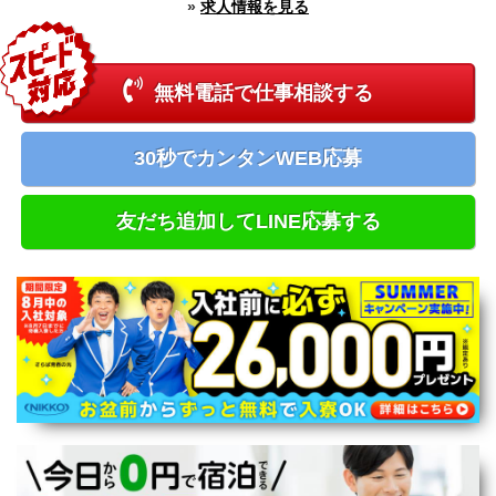
»
求人情報を見る
新潟県
富山県
石川県
福井県
無料電話で仕事相談する
長野県
山梨県
中国エリア
30秒でカンタンWEB応募
鳥取県
島根県
岡山県
友だち追加してLINE応募する
広島県
四国エリア
徳島県
香川県
愛媛県
高知県
九州エリア
福岡県
佐賀県
長崎県
熊本県
大分県