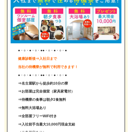
●・○・●・○・●●・○・●・○・●
健康診断後⇒入社日まで
当社の待機寮が無料で利用できます！
●・○・●・○・●●・○・●・○・●
⇒名古屋駅から徒歩約10分の寮
⇒お部屋は完全個室（家具家電付）
⇒待機寮の食事は朝夕2食無料
⇒無料大浴場あり
⇒全部屋フリーWiFi付き
⇒入社前手当最大10,000円現金支給