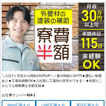
＼入社7ヶ月目から時給150円UP↑↑／最大時給1,937円★週払い制度
あり★工場未経験OK★入社前に工場内の見学ができる！★全国どこ
からでも移動費を全額支給★
お仕事ナンバー
424-1
Web応募
する
LINE応募
する
電話応募
する