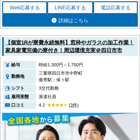
Web応募
する
LINE応募
する
電話応募
する
詳細はこちら
【個室1Rが寮費永続無料】窓枠やガラスの加工作業！
家具家電完備の寮付き！周辺環境充実＠四日市市
給与
時給1,300円～1,750円
三重県四日市市中野町
勤務地
最寄駅：保々駅
シフト
3交代勤務
雇用形態
派遣社員
口コミ
4.2
(3件)