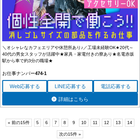
＼オシャレなカフェエリアや休憩所あり♪／工場未経験OK★20代～
40代の男女スタッフが活躍中★家具・家電付きの寮あり★名電赤坂
駅から車で約3分の職場★
お仕事ナンバー
474-1
Web応募
する
LINE応募
する
電話応募
する
詳細はこちら
« 前の15件
5
6
7
8
9
10
11
12
13
14
次の15件 »