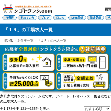
MEN
電話受付はこちら
待機寮
初めての方
ブログ
口コミ
LINE登録
派遣登録
求
「１Ｒ」の工場求人一覧
派遣登録
LINE登録
HOME
>
お仕事一覧
>
「１Ｒ」の求人一覧
トップページ
初めての方へ
待機寮について
求人を探す
全ての求人
東海エリア
愛知県
三重県
岐阜県
家具家電付きのワンルーム寮です。アパート、レオパレス、集合寮など
静岡県
の工場求人一覧。
関西エリア
滋賀県
全1,178件中 121〜135件を表示