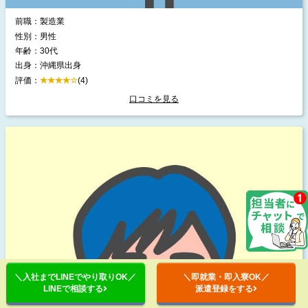
前職：製造業
性別：男性
年齢：30代
出身：沖縄県出身
評価：
(4)
口コミを見る
＼入社までLINEでやり取りOK／
＼即就業・即入寮OK／
LINEで相談する
派遣登録をする