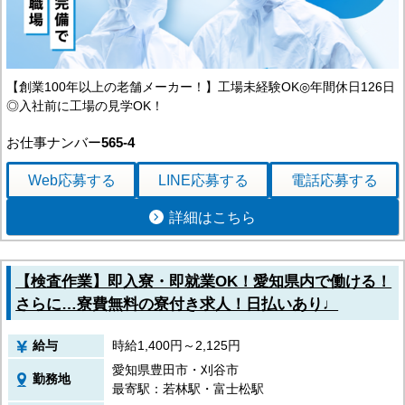
【創業100年以上の老舗メーカー！】工場未経験OK◎年間休日126日
◎入社前に工場の見学OK！
お仕事ナンバー
565-4
Web応募
する
LINE応募
する
電話応募
する
詳細はこちら
【検査作業】即入寮・即就業OK！愛知県内で働ける！
さらに…寮費無料の寮付き求人！日払いあり♩
給与
時給1,400円～2,125円
愛知県豊田市・刈谷市
勤務地
最寄駅：若林駅・富士松駅