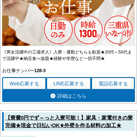
《男女活躍中の工場求人》入寮・通勤どちらも歓迎★20代～50代ま
で活躍中★納豆食べ放題★経験や学歴など一切不問★
お仕事ナンバー
128-3
Web応募
する
LINE応募
する
電話応募
する
詳細はこちら
【寮費0円でず～っと入寮可能！】家具・家電付きの寮
完備★現金で日払いOK★外壁を作る材料の加工★