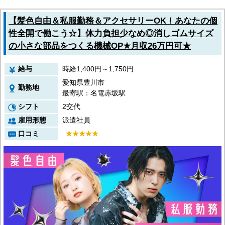
【髪色自由＆私服勤務＆アクセサリーOK！あなたの個
性全開で働こう☆】体力負担少なめ◎消しゴムサイズ
の小さな部品をつくる機械OP★月収26万円可★
給与
時給1,400円～1,750円
愛知県豊川市
勤務地
最寄駅：名電赤坂駅
シフト
2交代
雇用形態
派遣社員
口コミ