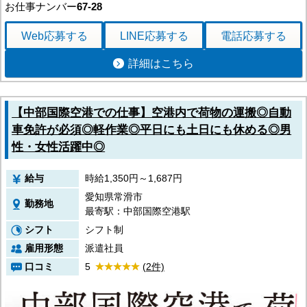
お仕事ナンバー
67-28
Web応募
する
LINE応募
する
電話応募
する
詳細はこちら
【中部国際空港での仕事】空港内で荷物の運搬◎自動
車免許が必須◎軽作業◎平日にも土日にも休める◎男
性・女性活躍中◎
給与
時給1,350円～1,687円
愛知県常滑市
勤務地
最寄駅：中部国際空港駅
シフト
シフト制
雇用形態
派遣社員
口コミ
5
(2件)