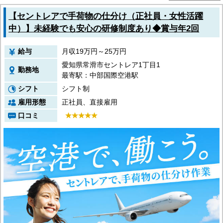
京都府
大阪府
【セントレアで手荷物の仕分け（正社員・女性活躍
兵庫県
中）】未経験でも安心の研修制度あり◆賞与年2回
奈良県
和歌山県
給与
月収19万円～25万円
関東エリア
茨城県
愛知県常滑市セントレア1丁目1
勤務地
栃木県
最寄駅：中部国際空港駅
群馬県
シフト
シフト制
埼玉県
千葉県
雇用形態
正社員、直接雇用
東京都
口コミ
神奈川県
東北エリア
青森県
岩手県
秋田県
宮城県
山形県
福島県
北海道エリア
北海道
甲信越・北陸エリア