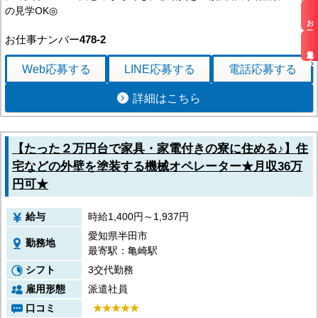
の見学OK◎
お仕事検索
お仕事ナンバー
478-2
最近見た求人
Web応募
する
LINE応募
する
電話応募
する
詳細はこちら
【たった２万円台で家具・家電付きの寮に住める♪】住
宅などの外壁を塗装する機械オペレーター★月収36万
円可★
給与
時給1,400円～1,937円
愛知県半田市
勤務地
最寄駅：亀崎駅
シフト
3交代勤務
雇用形態
派遣社員
口コミ