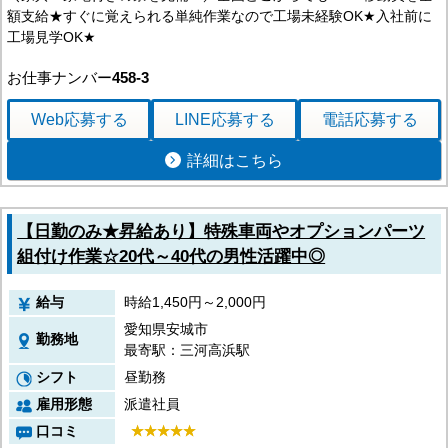
額支給★すぐに覚えられる単純作業なので工場未経験OK★入社前に
工場見学OK★
お仕事ナンバー
458-3
Web応募
する
LINE応募
する
電話応募
する
詳細はこちら
【日勤のみ★昇給あり】特殊車両やオプションパーツ
組付け作業☆20代～40代の男性活躍中◎
給与
時給1,450円～2,000円
愛知県安城市
勤務地
最寄駅：三河高浜駅
シフト
昼勤務
雇用形態
派遣社員
口コミ