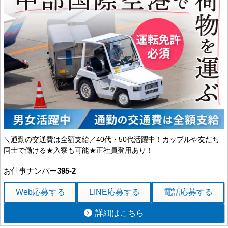
＼通勤の交通費は全額支給／40代・50代活躍中！カップルや友だち
同士で働ける★入寮も可能★正社員登用あり！
お仕事ナンバー
395-2
Web応募
する
LINE応募
する
電話応募
する
詳細はこちら