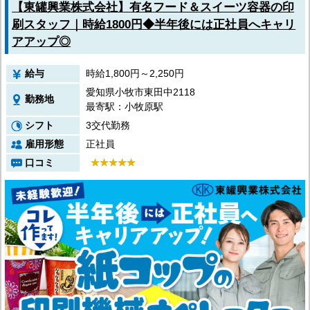
【東罐興業株式会社】有名フード＆スイーツ容器の印
刷スタッフ｜時給1800円◆半年後には正社員へキャリ
アアップ◎
給与
時給1,800円～2,250円
愛知県小牧市東田中2118
勤務地
最寄駅：小牧原駅
シフト
3交代勤務
雇用形態
正社員
口コミ