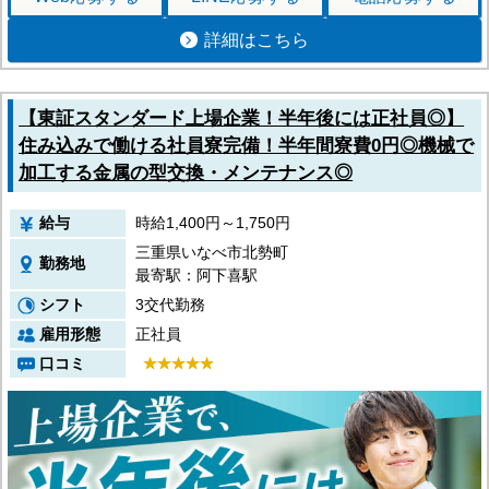
詳細はこちら
【東証スタンダード上場企業！半年後には正社員◎】
住み込みで働ける社員寮完備！半年間寮費0円◎機械で
加工する金属の型交換・メンテナンス◎
給与
時給1,400円～1,750円
三重県いなべ市北勢町
勤務地
最寄駅：阿下喜駅
シフト
3交代勤務
雇用形態
正社員
口コミ