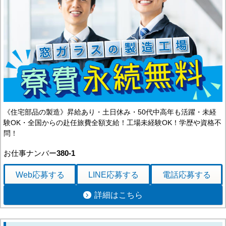
《住宅部品の製造》昇給あり・土日休み・50代中高年も活躍・未経
験OK・全国からの赴任旅費全額支給！工場未経験OK！学歴や資格不
問！
お仕事ナンバー
380-1
Web応募
する
LINE応募
する
電話応募
する
詳細はこちら