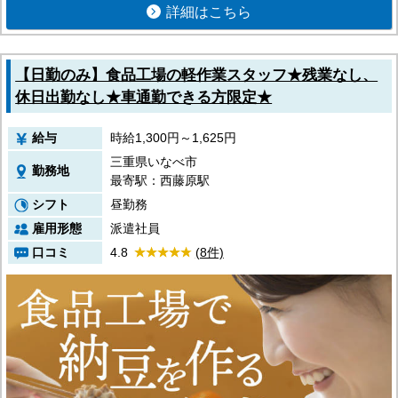
詳細はこちら
【日勤のみ】食品工場の軽作業スタッフ★残業なし、
休日出勤なし★車通勤できる方限定★
給与
時給1,300円～1,625円
三重県いなべ市
勤務地
最寄駅：西藤原駅
シフト
昼勤務
雇用形態
派遣社員
口コミ
4.8
(8件)