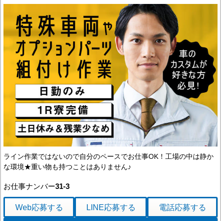
ライン作業ではないので自分のペースでお仕事OK！工場の中は静か
な環境★重い物も持つことはありません♪
お仕事ナンバー
31-3
Web応募
する
LINE応募
する
電話応募
する