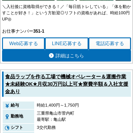
＼入社後に資格取得ができる！／「毎日筋トレしている」「体を動か
すことが好き！」という方歓迎◎リフトの資格があれば、時給100円
UP◎
お仕事ナンバー
351-1
Web応募
する
LINE応募
する
電話応募
する
詳細はこちら
食品ラップを作る工場で機械オペレーター＆運搬作業
★未経験OK★月収30万円以上可★寮費半額＆入社支援
金あり
給与
時給1,400円～1,750円
三重県亀山市菅内町
勤務地
最寄駅：亀山駅
シフト
3交代勤務