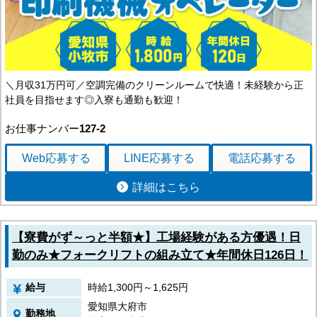
＼月収31万円可／空調完備のクリーンルームで快適！未経験から正
社員を目指せます◎入寮も通勤も歓迎！
お仕事ナンバー
127-2
Web応募
する
LINE応募
する
電話応募
する
詳細はこちら
【寮費がず～っと半額★】工場経験がある方優遇！日
勤のみ★フォークリフトの組み立て★年間休日126日！
給与
時給1,300円～1,625円
愛知県大府市
勤務地