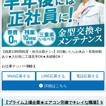
【残業10時間程度・休日出勤ナシ♪】4日働いたらお休み！長期休暇
あり★入社前に工場見学OK★未経験OK！
お仕事ナンバー
592-1
Web応募
する
LINE応募
する
電話応募
する
詳細はこちら
【プライム上場企業★エアコン完備でキレイな職場】5