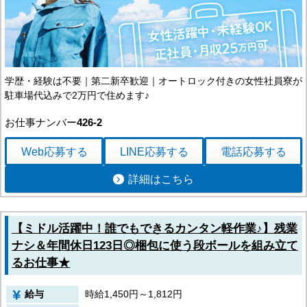
新潟県
富山県
石川県
福井県
長野県
山梨県
学歴・経験は不要｜第二新卒歓迎｜オートロック付きの女性社員寮が
中国エリア
駐車場代込みで2万円で住めます♪
鳥取県
島根県
お仕事ナンバー
426-2
岡山県
広島県
Web応募
する
LINE応募
する
電話応募
する
四国エリア
徳島県
詳細はこちら
香川県
愛媛県
高知県
【ミドル活躍中！誰でもできるカンタン軽作業♪】残業
九州エリア
ナシ＆年間休日123日◎梱包に使う段ボールを組み立て
福岡県
佐賀県
るお仕事★
長崎県
熊本県
給与
時給1,450円～1,812円
大分県