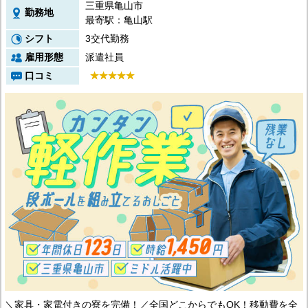
三重県亀山市
宮崎県
勤務地
鹿児島県
最寄駅：亀山駅
沖縄エリア
シフト
3交代勤務
沖縄県
雇用形態
派遣社員
社員口コミ
口コミ
特集ページ
よくある質問
スタッフBLOG
メルマガ登録
お仕事相談予約
アクセス
ご相談・お問い合わせ
企業ご担当者様へ
個人情報保護方針
＼家具・家電付きの寮を完備！／全国どこからでもOK！移動費を全