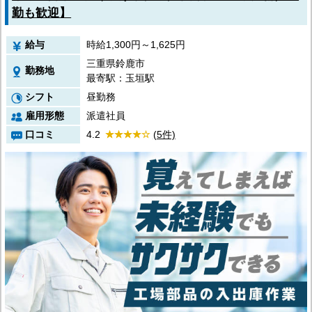
勤も歓迎】
給与
時給1,300円～1,625円
三重県鈴鹿市
勤務地
最寄駅：玉垣駅
シフト
昼勤務
雇用形態
派遣社員
口コミ
4.2
(5件)