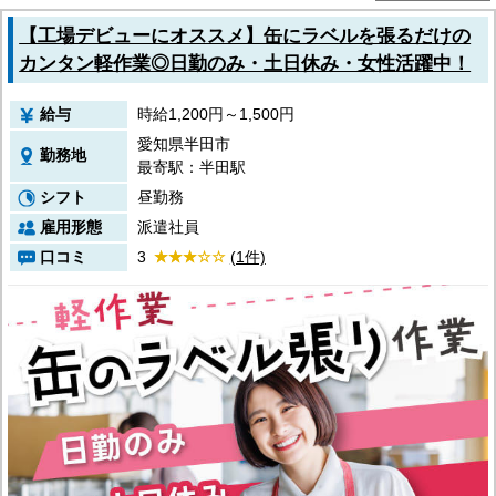
京都府
大阪府
【工場デビューにオススメ】缶にラベルを張るだけの
兵庫県
カンタン軽作業◎日勤のみ・土日休み・女性活躍中！
奈良県
和歌山県
給与
時給1,200円～1,500円
関東エリア
茨城県
愛知県半田市
勤務地
栃木県
最寄駅：半田駅
群馬県
シフト
昼勤務
埼玉県
千葉県
雇用形態
派遣社員
東京都
口コミ
3
(1件)
神奈川県
東北エリア
青森県
岩手県
秋田県
宮城県
山形県
福島県
北海道エリア
北海道
甲信越・北陸エリア