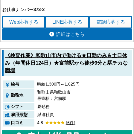
お仕事ナンバー
373-2
Web応募
する
LINE応募
する
電話応募
する
詳細はこちら
《検査作業》和歌山市内で働ける★日勤のみ＆土日休
み（年間休日124日）★宮前駅から徒歩9分と駅チカな
職場
給与
時給1,300円～1,625円
和歌山県和歌山市
勤務地
最寄駅：宮前駅
シフト
昼勤務
雇用形態
派遣社員
口コミ
4.8
(6件)