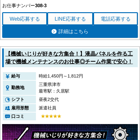
お仕事ナンバー
308-3
Web応募
する
LINE応募
する
電話応募
する
詳細はこちら
【機械いじりが好きな方集合！】液晶パネルを作る工
場で機械メンテナンスのお仕事◎チーム作業で安心！
給与
時給1,450円～1,812円
三重県津市
勤務地
最寄駅：久居駅
シフト
昼夜2交代
雇用形態
派遣社員
口コミ