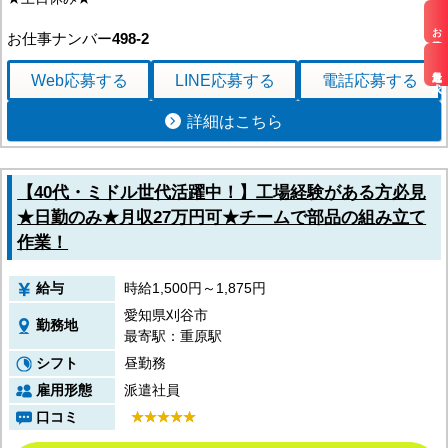
お仕事検索
お仕事ナンバー
498-2
最近見た求人
Web応募
する
LINE応募
する
電話応募
する
詳細はこちら
【40代・ミドル世代活躍中！】工場経験がある方必見
★日勤のみ★月収27万円可★チームで部品の組み立て
作業！
給与
時給1,500円～1,875円
愛知県刈谷市
勤務地
最寄駅：重原駅
シフト
昼勤務
雇用形態
派遣社員
口コミ