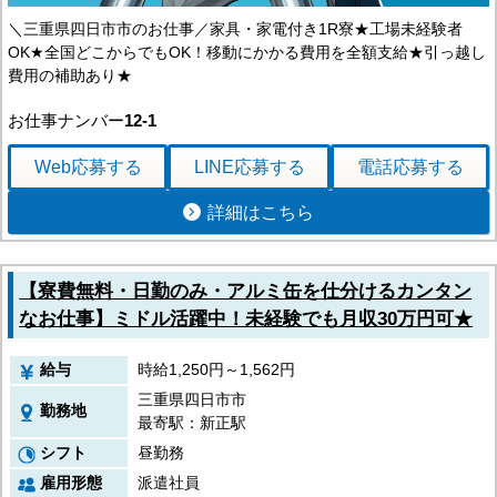
＼三重県四日市市のお仕事／家具・家電付き1R寮★工場未経験者
OK★全国どこからでもOK！移動にかかる費用を全額支給★引っ越し
費用の補助あり★
お仕事ナンバー
12-1
Web応募
する
LINE応募
する
電話応募
する
詳細はこちら
【寮費無料・日勤のみ・アルミ缶を仕分けるカンタン
なお仕事】ミドル活躍中！未経験でも月収30万円可★
給与
時給1,250円～1,562円
三重県四日市市
勤務地
最寄駅：新正駅
シフト
昼勤務
雇用形態
派遣社員