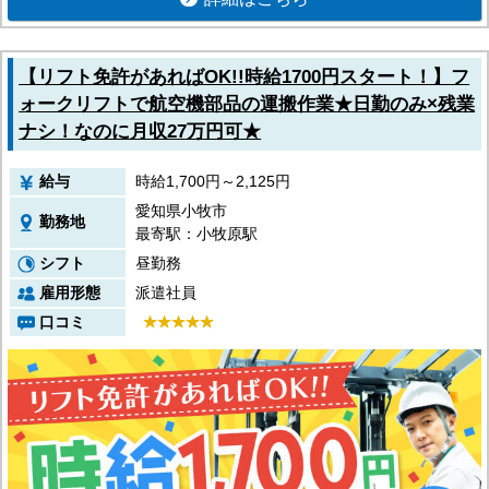
【リフト免許があればOK!!時給1700円スタート！】フ
ォークリフトで航空機部品の運搬作業★日勤のみ×残業
ナシ！なのに月収27万円可★
給与
時給1,700円～2,125円
愛知県小牧市
勤務地
最寄駅：小牧原駅
シフト
昼勤務
雇用形態
派遣社員
口コミ