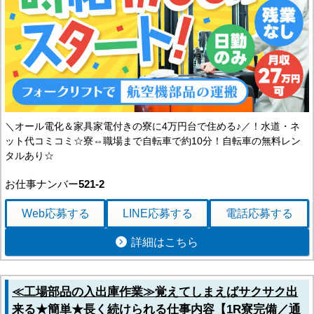
＼オール電化＆家具家電付きの寮に4万円台で住める♪／！水道・ネ
ット代コミコミ☆寮⇔職場まで自転車で約10分！自転車の無料レン
タルあり☆
お仕事ナンバー
521-2
Web応募
する
LINE応募
する
電話応募
する
詳細はこちら
≪工場部品の入出庫作業≫覚えてしまえばサクサク出
来る★簡単★長く続けられる仕事内容【1R寮完備／通