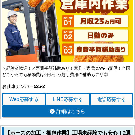
＼経験者歓迎！／寮費半額補助あり！家具・家電＆Wi-Fi完備！全国
どこからでも移動費は0円♪引っ越し費用の補助もアリ◎
お仕事ナンバー
525-2
Web応募
する
LINE応募
する
電話応募
する
詳細はこちら
【ホースの加工・梱包作業】工場未経験でも安心！2週