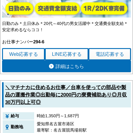
日勤のみ＊土日休み＊20代～40代の男女活躍中＊交通費全額支給＊
安定求めるならココ！
お仕事ナンバー
294-6
Web応募
する
LINE応募
する
電話応募
する
詳細はこちら
＼マチナカに住めるお仕事／台車を使っての部品や製
品の運搬作業◎出勤毎に2000円の寮費補助あり◎月収
30万円以上可◎
給与
時給1,350円～1,687円
愛知県名古屋市港区
勤務地
最寄駅：名古屋競馬場前駅