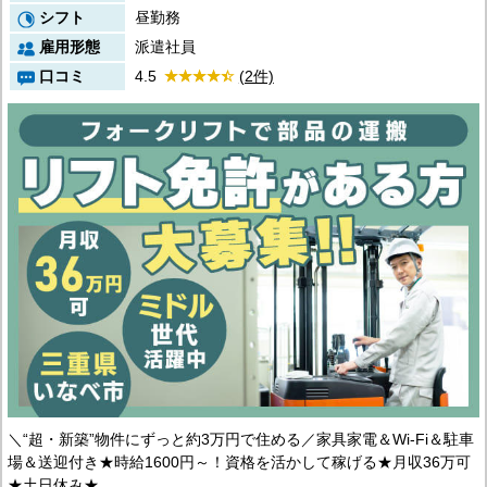
シフト
昼勤務
雇用形態
派遣社員
口コミ
4.5
(2件)
＼“超・新築”物件にずっと約3万円で住める／家具家電＆Wi-Fi＆駐車
場＆送迎付き★時給1600円～！資格を活かして稼げる★月収36万可
★土日休み★