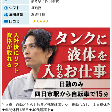
最寄駅：四日市駅
宮崎県
鹿児島県
シフト
昼勤務
沖縄エリア
雇用形態
派遣社員
沖縄県
口コミ
社員口コミ
特集ページ
よくある質問
スタッフBLOG
メルマガ登録
お仕事相談予約
アクセス
ご相談・お問い合わせ
企業ご担当者様へ
個人情報保護方針
＼入寮・通勤どちらも歓迎／残業ほぼナシ！夜勤もなし！土日祝休み
★年間休日125日★40代活躍中★