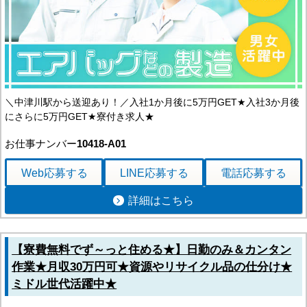
＼中津川駅から送迎あり！／入社1か月後に5万円GET★入社3か月後
にさらに5万円GET★寮付き求人★
お仕事ナンバー
10418-A01
Web応募
する
LINE応募
する
電話応募
する
詳細はこちら
【寮費無料でず～っと住める★】日勤のみ＆カンタン
作業★月収30万円可★資源やリサイクル品の仕分け★
ミドル世代活躍中★