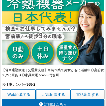
【電車通勤歓迎 | 交通費支給】単純作業で男女ともに活躍中◎宮前駅
スグに寮あり◎家具家電＆Wi-Fi付き可
お仕事ナンバー
368-2
Web応募
する
LINE応募
する
電話応募
する
詳細はこちら