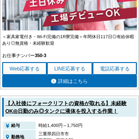
新潟県
富山県
石川県
福井県
長野県
山梨県
＜家具家電付き・Wi-Fi完備の1R寮完備＞年間休日117日◎有給休暇
中国エリア
あり◎無資格・未経験歓迎
鳥取県
島根県
お仕事ナンバー
350-3
岡山県
広島県
Web応募
する
LINE応募
する
電話応募
する
四国エリア
徳島県
詳細はこちら
香川県
愛媛県
高知県
【入社後にフォークリフトの資格が取れる】未経験
九州エリア
OK◎日勤のみ◎タンクに液体を投入する作業！
福岡県
佐賀県
長崎県
給与
時給1,400円～1,750円
熊本県
三重県四日市市
大分県
勤務地