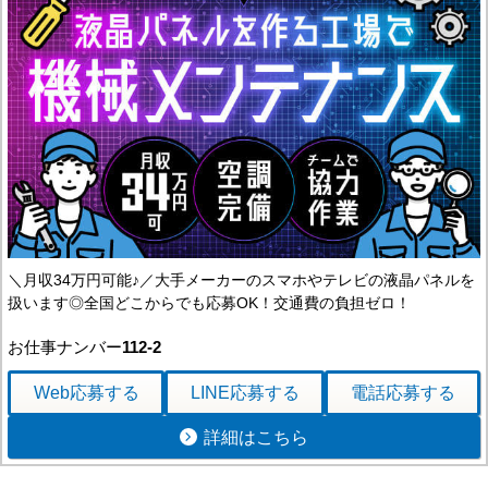
＼月収34万円可能♪／大手メーカーのスマホやテレビの液晶パネルを
扱います◎全国どこからでも応募OK！交通費の負担ゼロ！
お仕事ナンバー
112-2
Web応募
する
LINE応募
する
電話応募
する
詳細はこちら