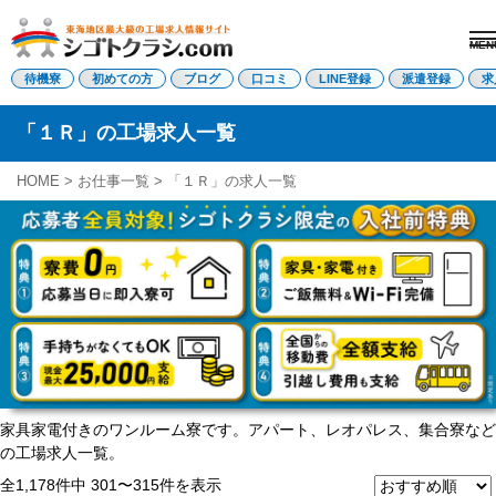
MEN
電話受付はこちら
待機寮
初めての方
ブログ
口コミ
LINE登録
派遣登録
求
「１Ｒ」の工場求人一覧
派遣登録
LINE登録
HOME
>
お仕事一覧
>
「１Ｒ」の求人一覧
トップページ
初めての方へ
待機寮について
求人を探す
全ての求人
東海エリア
愛知県
三重県
岐阜県
家具家電付きのワンルーム寮です。アパート、レオパレス、集合寮など
静岡県
の工場求人一覧。
関西エリア
滋賀県
全1,178件中 301〜315件を表示