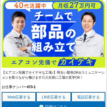
【エアコン完備でカイテキな工場♪】明るい髪色OK◎コミュニケーシ
ョンを取りながら働けます◎入社前に工場の見学OK！
お仕事ナンバー
473-1
Web応募
する
LINE応募
する
電話応募
する
詳細はこちら