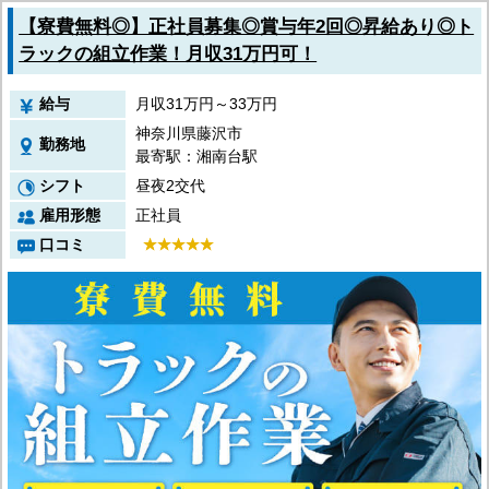
【寮費無料◎】正社員募集◎賞与年2回◎昇給あり◎ト
ラックの組立作業！月収31万円可！
給与
月収31万円～33万円
神奈川県藤沢市
勤務地
最寄駅：湘南台駅
シフト
昼夜2交代
雇用形態
正社員
口コミ