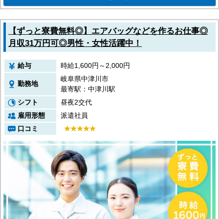
【ずっと寮費無料◎】エアバッグなどを作るお仕事◎
月収31万円可◎男性・女性活躍中！
給与
時給1,600円～2,000円
岐阜県中津川市
勤務地
最寄駅：中津川駅
シフト
昼夜2交代
雇用形態
派遣社員
口コミ