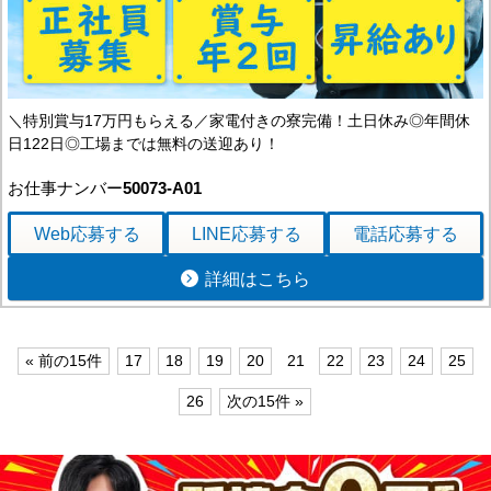
＼特別賞与17万円もらえる／家電付きの寮完備！土日休み◎年間休
日122日◎工場までは無料の送迎あり！
お仕事ナンバー
50073-A01
Web応募
する
LINE応募
する
電話応募
する
詳細はこちら
« 前の15件
17
18
19
20
21
22
23
24
25
26
次の15件 »