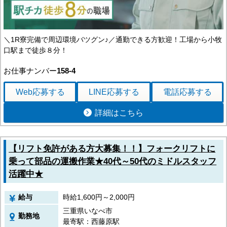
＼1R寮完備で周辺環境バツグン♪／通勤できる方歓迎！工場から小牧
口駅まで徒歩８分！
お仕事ナンバー
158-4
Web応募
する
LINE応募
する
電話応募
する
詳細はこちら
【リフト免許がある方大募集！！】フォークリフトに
乗って部品の運搬作業★40代～50代のミドルスタッフ
活躍中★
給与
時給1,600円～2,000円
三重県いなべ市
勤務地
最寄駅：西藤原駅