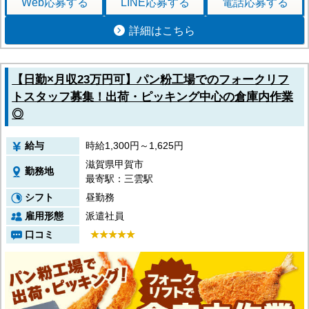
Web応募
する
LINE応募
する
電話応募
する
詳細はこちら
【日勤×月収23万円可】パン粉工場でのフォークリフ
トスタッフ募集！出荷・ピッキング中心の倉庫内作業
◎
給与
時給1,300円～1,625円
滋賀県甲賀市
勤務地
最寄駅：三雲駅
シフト
昼勤務
雇用形態
派遣社員
口コミ