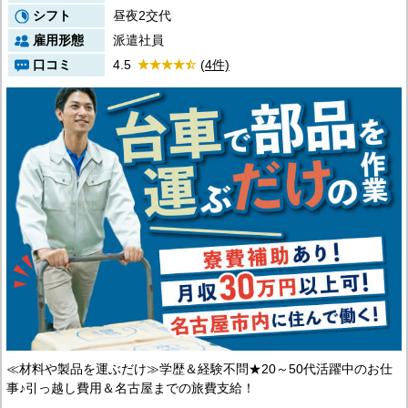
シフト
昼夜2交代
雇用形態
派遣社員
口コミ
4.5
(4件)
≪材料や製品を運ぶだけ≫学歴＆経験不問★20～50代活躍中のお仕
事♪引っ越し費用＆名古屋までの旅費支給！