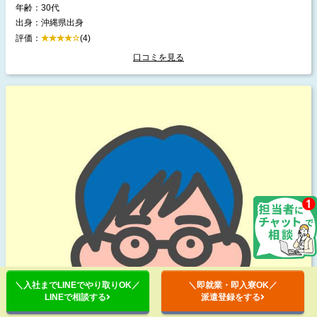
年齢：30代
出身：沖縄県出身
評価：
(4)
口コミを見る
＼入社までLINEでやり取りOK／
＼即就業・即入寮OK／
LINEで相談する
派遣登録をする