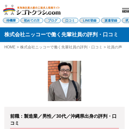
MEN
電話受付はこちら
待機寮
初めての方
ブログ
口コミ
LINE登録
派遣登録
求
株式会社ニッコーで働く先輩社員の評判・口コミ
派遣登録
LINE登録
HOME
>
株式会社ニッコーで働く先輩社員の評判・口コミ
> 社員の声
トップページ
初めての方へ
待機寮について
求人を探す
全ての求人
東海エリア
愛知県
三重県
岐阜県
静岡県
前職：製造業／男性／30代／沖縄県出身の評判・口
関西エリア
コミ
滋賀県