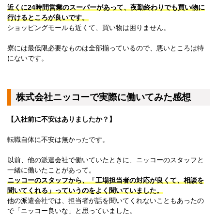
宮崎県
近くに24時間営業のスーパーがあって、夜勤終わりでも買い物に
鹿児島県
行けるところが良いです。
沖縄エリア
ショッピングモールも近くて、買い物は困りません。
沖縄県
社員口コミ
寮には最低限必要なものは全部揃っているので、悪いところは特
特集ページ
にないです。
よくある質問
スタッフBLOG
メルマガ登録
お仕事相談予約
株式会社ニッコーで実際に働いてみた感想
アクセス
ご相談・お問い合わせ
【入社前に不安はありましたか？】
企業ご担当者様へ
個人情報保護方針
転職自体に不安は無かったです。
以前、他の派遣会社で働いていたときに、ニッコーのスタッフと
一緒に働いたことがあって。
ニッコーのスタッフから、「工場担当者の対応が良くて、相談を
聞いてくれる」っていうのをよく聞いていました。
他の派遣会社では、担当者が話を聞いてくれないこともあったの
で「ニッコー良いな」と思っていました。