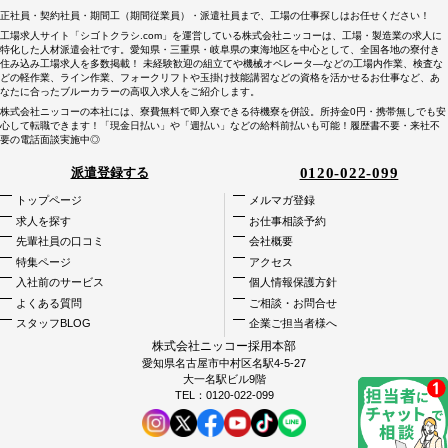
正社員・契約社員・期間工（期間従業員）・派遣社員まで、工場の仕事探しはお任せください！
工場求人サイト「シゴトクラシ.com」を運営している株式会社ニッコーは、工場・製造業の求人に
特化した人材派遣会社です。愛知県・三重県・岐阜県の東海地区を中心として、全国各地の寮付き
住み込み工場求人を多数掲載！ 未経験歓迎の組立てや機械オペレータ―などの工場内作業、検査な
どの軽作業、ライン作業、フォークリフトや玉掛け技能講習などの資格を活かせるお仕事など、あ
なたに合ったブルーカラーの高収入求人をご紹介します。
株式会社ニッコーの本社には、寮費無料で即入寮できる待機寮を併設。所持金0円・携帯無しでも安
心して転職できます！「現金日払い」や「週払い」などの給料前払いも可能！履歴書不要・来社不
要の電話面談実施中◎
0120-022-099
派遣登録する
トップページ
メルマガ登録
求人を探す
お仕事相談予約
先輩社員の口コミ
会社概要
特集ページ
アクセス
入社前のサービス
個人情報保護方針
よくある質問
ご相談・お問合せ
スタッフBLOG
企業ご担当者様へ
株式会社ニッコー採用本部
愛知県名古屋市中村区名駅4-5-27
大一名駅ビル9階
TEL：
0120-022-099