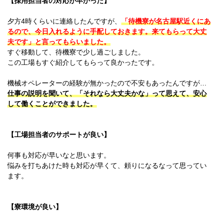
【採用担当者の対応が早かった】
新潟県
富山県
夕方4時くらいに連絡したんですが、
「待機寮が名古屋駅近くにあ
石川県
るので、今日入れるように手配しておきます。来てもらって大丈
福井県
夫です」と言ってもらいました。
長野県
すぐ移動して、待機寮で少し過ごしました。
山梨県
この工場もすぐ紹介してもらって良かったです。
中国エリア
鳥取県
機械オペレーターの経験が無かったので不安もあったんですが…
島根県
仕事の説明を聞いて、「それなら大丈夫かな」って思えて、安心
岡山県
して働くことができました。
広島県
四国エリア
徳島県
【工場担当者のサポートが良い】
香川県
愛媛県
何事も対応が早いなと思います。
高知県
悩みを打ちあけた時も対応が早くて、頼りになるなって思ってい
九州エリア
ます。
福岡県
佐賀県
長崎県
熊本県
【寮環境が良い】
大分県