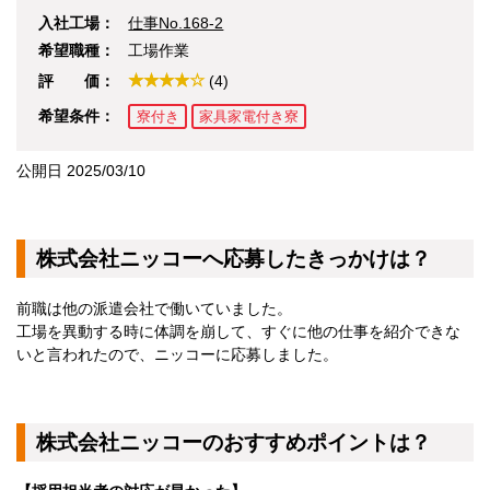
京都府
入社工場：
仕事No.168-2
大阪府
兵庫県
希望職種：
工場作業
奈良県
評 価：
(4)
和歌山県
関東エリア
希望条件：
寮付き
家具家電付き寮
茨城県
栃木県
公開日 2025/03/10
群馬県
埼玉県
千葉県
東京都
株式会社ニッコーへ応募したきっかけは？
神奈川県
東北エリア
前職は他の派遣会社で働いていました。
青森県
工場を異動する時に体調を崩して、すぐに他の仕事を紹介できな
岩手県
秋田県
いと言われたので、ニッコーに応募しました。
宮城県
山形県
福島県
株式会社ニッコーのおすすめポイントは？
北海道エリア
北海道
甲信越・北陸エリア