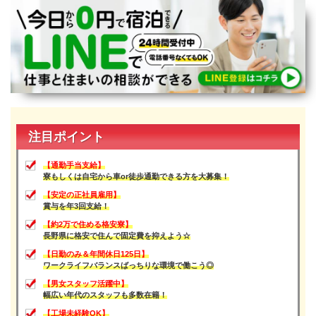
宮崎県
鹿児島県
沖縄エリア
沖縄県
社員口コミ
特集ページ
よくある質問
スタッフBLOG
メルマガ登録
お仕事相談予約
注目ポイント
アクセス
ご相談・お問い合わせ
【通勤手当支給】
企業ご担当者様へ
寮もしくは自宅から車or徒歩通勤できる方を大募集！
個人情報保護方針
【安定の正社員雇用】
賞与を年3回支給！
【約2万で住める格安寮】
長野県に格安で住んで固定費を抑えよう☆
【日勤のみ＆年間休日125日】
ワークライフバランスばっちりな環境で働こう◎
【男女スタッフ活躍中】
幅広い年代のスタッフも多数在籍！
【工場未経験OK】