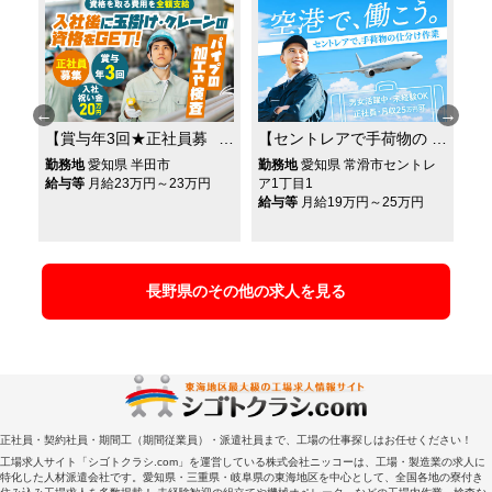
慰
【賞与年3回★正社員募
【セントレアで手荷物の
金
集】入社祝い金20万円あ
仕分け（正社員）】未経
（
勤務地
愛知県 半田市
勤務地
愛知県 常滑市セントレ
勤
費
り◎パイプの加工やサイ
験でも安心の研修制度あ
せ
給与等
月給23万円～23万円
ア1丁目1
10
給与等
月給19万円～25万円
給
ズ検査！資格取得のサポ
り◆賞与年2回
与
ートあり◎
休
み
長野県のその他の求人を見る
正社員・契約社員・期間工（期間従業員）・派遣社員まで、工場の仕事探しはお任せください！
工場求人サイト「シゴトクラシ.com」を運営している株式会社ニッコーは、工場・製造業の求人に
特化した人材派遣会社です。愛知県・三重県・岐阜県の東海地区を中心として、全国各地の寮付き