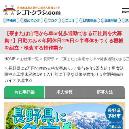
MEN
電話受付はこちら
待機寮
初めての方
ブログ
口コミ
LINE登録
派遣登録
求
【寮または自宅から車or徒歩通勤できる正社員を大募
集!!】日勤のみ＆年間休日125日☆半導体をつくる機械
派遣登録
LINE登録
を組立・検査する軽作業☆
HOME
>
お仕事一覧
>
長野県
>
【寮または自宅から車or徒歩通勤できる
トップページ
初めての方へ
＼長野県に2万円で住める格安寮あり♪／賞与を年3回支給！男女活
待機寮について
躍中☆工場未経験OK！入社前に丁寧な研修制度あり☆空調完備の
求人を探す
カイテキ環境☆
全ての求人
東海エリア
お仕事詳細
求人情報
応募方法
愛知県
三重県
岐阜県
静岡県
関西エリア
滋賀県