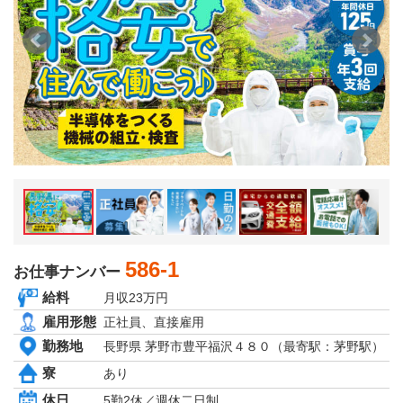
京都府
大阪府
兵庫県
奈良県
和歌山県
関東エリア
茨城県
栃木県
群馬県
埼玉県
千葉県
東京都
神奈川県
東北エリア
青森県
586-1
お仕事ナンバー
岩手県
秋田県
給料
月収23万円
宮城県
雇用形態
正社員、直接雇用
山形県
福島県
勤務地
長野県 茅野市豊平福沢４８０（最寄駅：茅野駅）
北海道エリア
寮
あり
北海道
休日
5勤2休／週休二日制
甲信越・北陸エリア