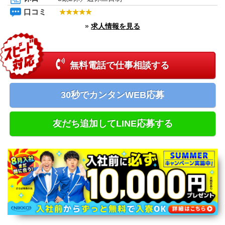
新潟県
口コミ
富山県
»
求人情報を見る
石川県
福井県
長野県
山梨県
無料電話で仕事相談する
中国エリア
鳥取県
島根県
30秒でカンタンWEB応募
岡山県
広島県
四国エリア
友だち追加してLINE応募する
徳島県
香川県
愛媛県
高知県
九州エリア
福岡県
佐賀県
長崎県
熊本県
大分県