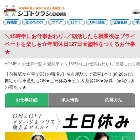
MEN
電話受付はこちら
待機寮
初めての方
ブログ
口コミ
LINE登録
派遣登録
求
＼15時半にお仕事おわり♪／朝活したら就業後はプライ
ベートを楽しも☆年間休日127日★塗料をつくるお仕事
派遣登録
LINE登録
★
HOME
>
お仕事一覧
>
愛知県
>
＼15時半にお仕事おわり♪／朝活したら
トップページ
初めての方へ
【前後駅から車で5分の職場♪】名古屋駅まで電車1本！(約20分)☆
待機寮について
自宅から車通勤もOK★土日休み★ヒゲ＆茶髪OK★家具・家電付き
求人を探す
の寮あり★
全ての求人
東海エリア
お仕事詳細
求人情報
応募方法
愛知県
三重県
岐阜県
静岡県
関西エリア
滋賀県