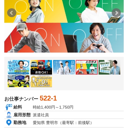
京都府
大阪府
兵庫県
奈良県
和歌山県
関東エリア
茨城県
栃木県
群馬県
埼玉県
千葉県
東京都
神奈川県
東北エリア
青森県
岩手県
秋田県
522-1
宮城県
お仕事ナンバー
山形県
給料
時給1,400円～1,750円
福島県
雇用形態
北海道エリア
派遣社員
北海道
勤務地
愛知県 豊明市（最寄駅：前後駅）
甲信越・北陸エリア