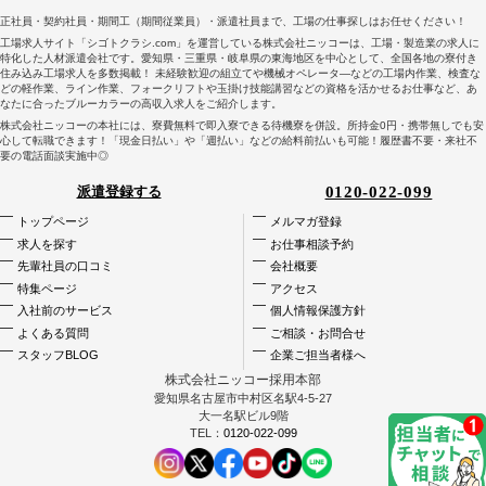
正社員・契約社員・期間工（期間従業員）・派遣社員まで、工場の仕事探しはお任せください！
工場求人サイト「シゴトクラシ.com」を運営している株式会社ニッコーは、工場・製造業の求人に
特化した人材派遣会社です。愛知県・三重県・岐阜県の東海地区を中心として、全国各地の寮付き
住み込み工場求人を多数掲載！ 未経験歓迎の組立てや機械オペレータ―などの工場内作業、検査な
どの軽作業、ライン作業、フォークリフトや玉掛け技能講習などの資格を活かせるお仕事など、あ
なたに合ったブルーカラーの高収入求人をご紹介します。
株式会社ニッコーの本社には、寮費無料で即入寮できる待機寮を併設。所持金0円・携帯無しでも安
心して転職できます！「現金日払い」や「週払い」などの給料前払いも可能！履歴書不要・来社不
要の電話面談実施中◎
0120-022-099
派遣登録する
トップページ
メルマガ登録
求人を探す
お仕事相談予約
先輩社員の口コミ
会社概要
特集ページ
アクセス
入社前のサービス
個人情報保護方針
よくある質問
ご相談・お問合せ
スタッフBLOG
企業ご担当者様へ
株式会社ニッコー採用本部
愛知県名古屋市中村区名駅4-5-27
大一名駅ビル9階
TEL：
0120-022-099