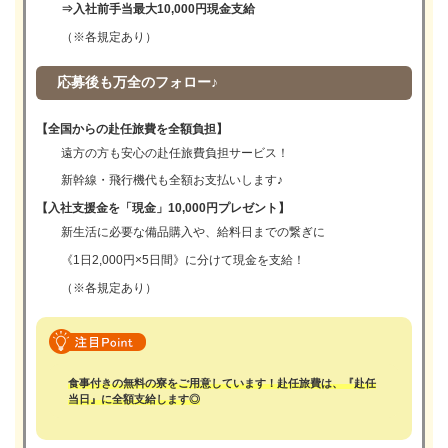
⇒入社前手当最大10,000円現金支給
（※各規定あり）
応募後も万全のフォロー♪
【全国からの赴任旅費を全額負担】
遠方の方も安心の赴任旅費負担サービス！
新幹線・飛行機代も全額お支払いします♪
【入社支援金を「現金」10,000円プレゼント】
新生活に必要な備品購入や、給料日までの繋ぎに
《1日2,000円×5日間》に分けて現金を支給！
（※各規定あり）
食事付きの無料の寮をご用意しています！赴任旅費は、『赴任
当日』に全額支給します◎