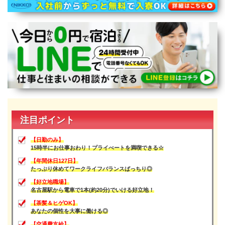
宮崎県
鹿児島県
沖縄エリア
沖縄県
社員口コミ
特集ページ
よくある質問
スタッフBLOG
メルマガ登録
お仕事相談予約
アクセス
ご相談・お問い合わせ
注目ポイント
企業ご担当者様へ
個人情報保護方針
【日勤のみ】
15時半にお仕事おわり！プライべートを満喫できる☆
【年間休日127日】
たっぷり休めてワークライフバランスばっちり◎
【好立地職場】
名古屋駅から電車で1本(約20分)でいける好立地！
【茶髪＆ヒゲOK】
あなたの個性を大事に働ける◎
【交通費支給】