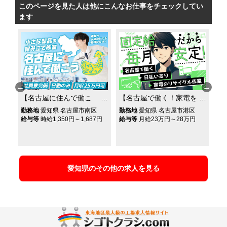
このページを見た人は他にこんなお仕事をチェックしてい
ます
【名古屋に住んで働こ
【名古屋で働く！家電を
【
が
う！】人気エリアに入寮
ばらしてリサイクル】名
シ
勤務地
愛知県 名古屋市南区
勤務地
愛知県 名古屋市港区
勤
可のお仕事★小さな部品
古屋駅近くの寮に住める
工
円
給与等
時給1,350円～1,687円
給与等
月給23万円～28万円
給
の組み立て作業◎日勤の
＆寮費補助あり★食事付
料
みで月収25万可！
き・Wi-Fi使い放題★
あ
愛知県のその他の求人を見る