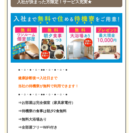
入社が決まった方限定！サービス充実★
●・○・●・○・●●・○・●・○・●
健康診断後⇒入社日まで
当社の待機寮が無料で利用できます！
●・○・●・○・●●・○・●・○・●
⇒お部屋は完全個室（家具家電付）
⇒待機寮の食事は朝夕2食無料
⇒無料大浴場あり
⇒全部屋フリーWiFi付き