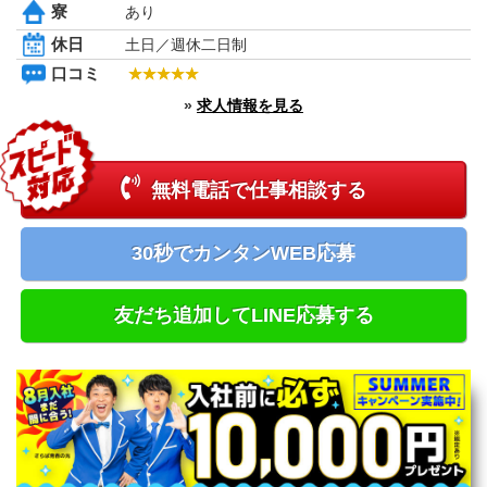
寮
あり
新潟県
富山県
休日
土日／週休二日制
石川県
口コミ
福井県
長野県
»
求人情報を見る
山梨県
中国エリア
鳥取県
無料電話で仕事相談する
島根県
岡山県
広島県
30秒でカンタンWEB応募
四国エリア
徳島県
香川県
友だち追加してLINE応募する
愛媛県
高知県
九州エリア
福岡県
佐賀県
長崎県
熊本県
大分県