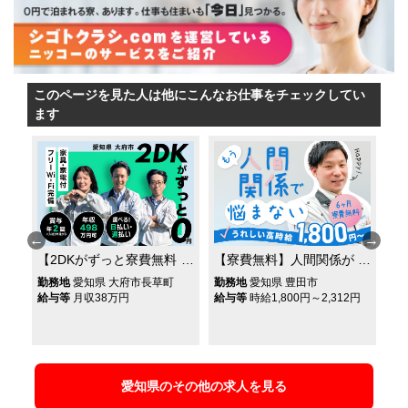
このページを見た人は他にこんなお仕事をチェックしてい
ます
【2DKがずっと寮費無料
【寮費無料】人間関係が
＼
◎】月収38万円以上可★
良い職場で働きたい方へ
マ
県
勤務地
愛知県 大府市長草町
勤務地
愛知県 豊田市
勤
で
賞与年2回★年間休日120
◎月収44万円可◎正社員
し
給与等
月収38万円
給与等
時給1,800円～2,312円
給
日★部品の組立て作業補
登用あり◎即入寮できる
る
◎
助★日払いor週払い
寮付き求人◎先輩の口コ
収
OK！
ミあり◎
愛知県のその他の求人を見る