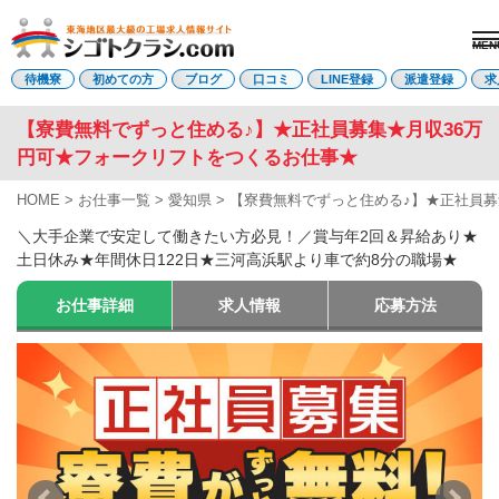
MEN
電話受付はこちら
待機寮
初めての方
ブログ
口コミ
LINE登録
派遣登録
求
【寮費無料でずっと住める♪】★正社員募集★月収36万
円可★フォークリフトをつくるお仕事★
派遣登録
LINE登録
HOME
>
お仕事一覧
>
愛知県
>
【寮費無料でずっと住める♪】★正社員募
トップページ
＼大手企業で安定して働きたい方必見！／賞与年2回＆昇給あり★
初めての方へ
土日休み★年間休日122日★三河高浜駅より車で約8分の職場★
待機寮について
求人を探す
お仕事詳細
求人情報
応募方法
全ての求人
東海エリア
愛知県
三重県
岐阜県
静岡県
関西エリア
滋賀県