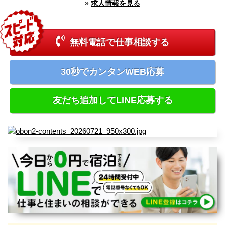
»
求人情報を見る
新潟県
富山県
石川県
福井県
無料電話で仕事相談する
長野県
山梨県
中国エリア
30秒でカンタンWEB応募
鳥取県
島根県
岡山県
友だち追加してLINE応募する
広島県
四国エリア
徳島県
香川県
愛媛県
高知県
九州エリア
福岡県
佐賀県
長崎県
熊本県
大分県