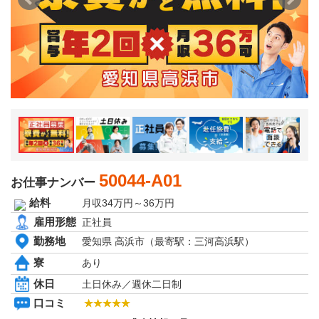
京都府
大阪府
兵庫県
奈良県
和歌山県
関東エリア
茨城県
栃木県
群馬県
埼玉県
千葉県
東京都
神奈川県
50044-A01
お仕事ナンバー
東北エリア
給料
月収34万円～36万円
青森県
岩手県
雇用形態
正社員
秋田県
勤務地
愛知県 高浜市（最寄駅：三河高浜駅）
宮城県
山形県
寮
あり
福島県
休日
土日休み／週休二日制
北海道エリア
北海道
口コミ
甲信越・北陸エリア