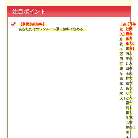
宮崎県
鹿児島県
注目ポイント
沖縄エリア
沖縄県
【寮費永続無料】
【年
【正
【高
社員口コミ
あなただけのワンルーム寮に無料で住める！
間
社
収
特集ページ
休
員
入】
日
募
月
よくある質問
122
集】
収
スタッフBLOG
日】
賞
36
メルマガ登録
お
与
万
お仕事相談予約
休
年
円
み
2
可
アクセス
多
回
能
ご相談・お問い合わせ
め
＆
な
企業ご担当者様へ
で
昇
高
個人情報保護方針
プ
給
収
ラ
あ
入
イ
り
求
ベ
と
人！
ー
福
ト
利
も
厚
充
生
実
も
◎！
充
実
★