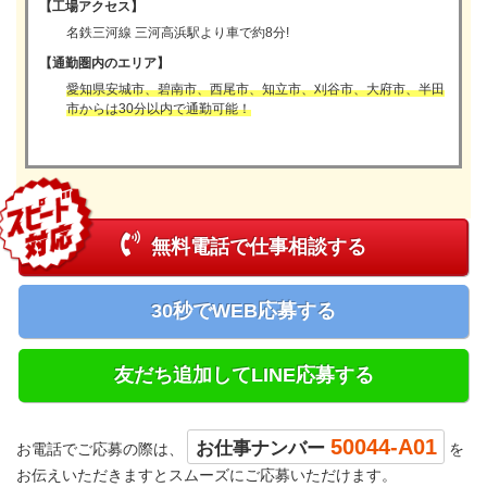
【工場アクセス】
名鉄三河線 三河高浜駅より車で約8分!
【通勤圏内のエリア】
愛知県安城市、碧南市、西尾市、知立市、刈谷市、大府市、半田
市からは30分以内で通勤可能！
無料電話で仕事相談する
30秒でWEB応募する
友だち追加してLINE応募する
50044-A01
お仕事ナンバー
お電話でご応募の際は、
を
お伝えいただきますとスムーズにご応募いただけます。