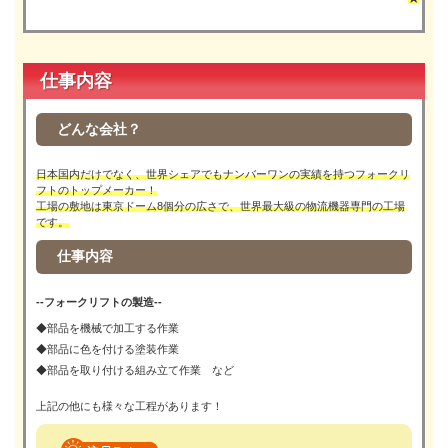
仕事内容
どんな会社？
日本国内だけでなく、世界シェアでもナンバーワンの実績を持つフォークリ
フトのトップメーカー！
工場の敷地は東京ドーム8個分の広さで、世界最大級の物流機器専門の工場
です。
仕事内容
--フォークリフトの製造--
◆部品を機械で加工する作業
◆部品に色を付ける塗装作業
◆部品を取り付ける組み立て作業 など
上記の他にも様々な工程があります！