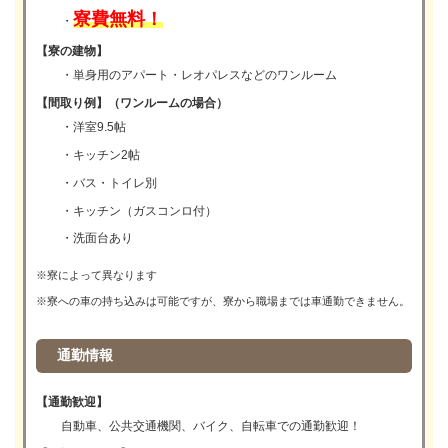
寮費無料！
・
【寮の建物】
・単身用のアパート・レオパレスなどのワンルーム
【間取り例】（ワンルームの場合）
・洋室9.5帖
・キッチン2帖
・バス・トイレ別
・キッチン（ガスコンロ付）
・洗面台あり
※寮によって異なります
※寮への車の持ち込みは可能ですが、寮から職場までは車通勤できません。
通勤情報
【通勤歓迎】
自動車、公共交通機関、バイク、自転車での通勤歓迎！