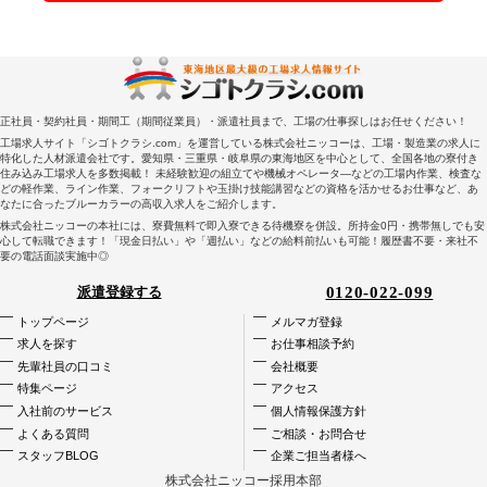
正社員・契約社員・期間工（期間従業員）・派遣社員まで、工場の仕事探しはお任せください！
工場求人サイト「シゴトクラシ.com」を運営している株式会社ニッコーは、工場・製造業の求人に
特化した人材派遣会社です。愛知県・三重県・岐阜県の東海地区を中心として、全国各地の寮付き
住み込み工場求人を多数掲載！ 未経験歓迎の組立てや機械オペレータ―などの工場内作業、検査な
どの軽作業、ライン作業、フォークリフトや玉掛け技能講習などの資格を活かせるお仕事など、あ
なたに合ったブルーカラーの高収入求人をご紹介します。
株式会社ニッコーの本社には、寮費無料で即入寮できる待機寮を併設。所持金0円・携帯無しでも安
心して転職できます！「現金日払い」や「週払い」などの給料前払いも可能！履歴書不要・来社不
要の電話面談実施中◎
0120-022-099
派遣登録する
トップページ
メルマガ登録
求人を探す
お仕事相談予約
先輩社員の口コミ
会社概要
特集ページ
アクセス
入社前のサービス
個人情報保護方針
よくある質問
ご相談・お問合せ
スタッフBLOG
企業ご担当者様へ
株式会社ニッコー採用本部