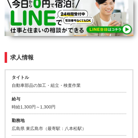
熊本県
大分県
宮崎県
鹿児島県
沖縄エリア
沖縄県
社員口コミ
特集ページ
よくある質問
求人情報
スタッフBLOG
メルマガ登録
お仕事相談予約
アクセス
タイトル
ご相談・お問い合わせ
自動車部品の加工・組立・検査作業
企業ご担当者様へ
個人情報保護方針
給与
時給1,300円～1,300円
勤務地
広島県 東広島市（最寄駅：八本松駅）