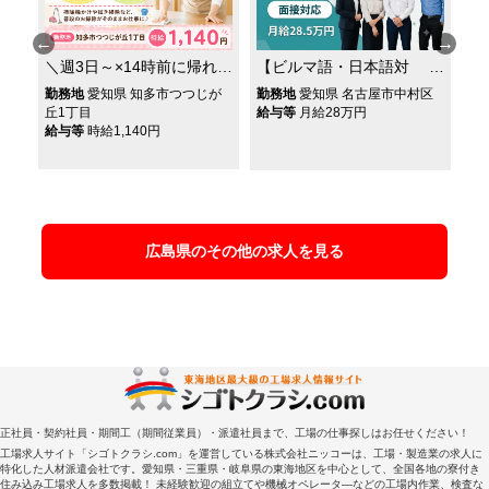
【
＼週3日～×14時前に帰れ
【ビルマ語・日本語対
◎
ます♪／しゅふ活躍中の
応】ミャンマー人材の採
勤
勤務地
愛知県 知多市つつじが
勤務地
愛知県 名古屋市中村区
が
清掃パート募集★扶養内
給
重
用担当（SNS集客・面
丘1丁目
円
給与等
月給28万円
給与等
時給1,140円
機
OK★家庭と両立できる
接・就業フォロー・通
が
★普段の家事スキルを活
を
訳）
かせます♪
広島県のその他の求人を見る
正社員・契約社員・期間工（期間従業員）・派遣社員まで、工場の仕事探しはお任せください！
工場求人サイト「シゴトクラシ.com」を運営している株式会社ニッコーは、工場・製造業の求人に
特化した人材派遣会社です。愛知県・三重県・岐阜県の東海地区を中心として、全国各地の寮付き
住み込み工場求人を多数掲載！ 未経験歓迎の組立てや機械オペレータ―などの工場内作業、検査な