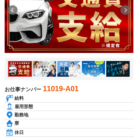
関西エリア
滋賀県
京都府
大阪府
兵庫県
奈良県
和歌山県
関東エリア
茨城県
栃木県
群馬県
埼玉県
千葉県
東京都
神奈川県
11019-A01
お仕事ナンバー
東北エリア
給料
青森県
岩手県
雇用形態
秋田県
勤務地
宮城県
寮
山形県
福島県
休日
北海道エリア