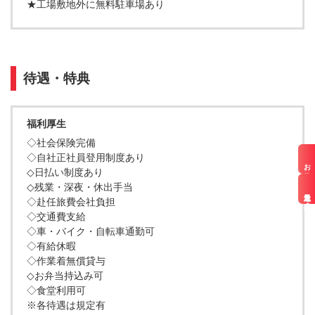
★工場敷地外に無料駐車場あり
待遇・特典
福利厚生
◇社会保険完備
◇自社正社員登用制度あり
お仕事検索
◇日払い制度あり
◇残業・深夜・休出手当
最近見た求人
◇赴任旅費会社負担
◇交通費支給
◇車・バイク・自転車通勤可
◇有給休暇
◇作業着無償貸与
◇お弁当持込み可
◇食堂利用可
※各待遇は規定有