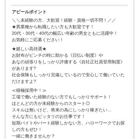
アピールポイント
＼＼未経験の方、大歓迎！経験・資格一切不問！／／
★異業種から転職したい方も大歓迎です！
20代・30代・40代の幅広い年齢の男女ともに活躍中！
お気軽にご応募ください！
★嬉しい高待遇★
お財布がピンチの時に助かる《日払い制度》や
あなの頑張りをしっかり評価する《自社正社員登用制度》
があります?
社会保険もしっかり完備しているので安心して働いていた
だけますよ?
≪積極採用中！≫
工場で働いた経験のない方でもしっかりサポート！
ほとんどの方が未経験からのスタート◎
スキルは無いけど、将来の為にしっかり稼ぎたい…
そんな方にもピッタリのお仕事です！
短期バイトやパート経験しかない方、ハローワークでお探
しの方もぜひ！
一緒に働きませんか？