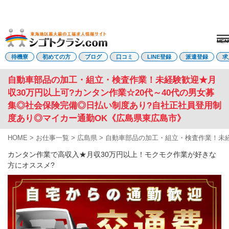
MEN
電話受付はこちら
待機寮
初めての方
ブログ
口コミ
LINE登録
派遣登録
求
自動車部品の加工・組立・検査作業！未経験歓迎★月
収30万円以上可?カンタン作業☆20代～40代の男女募
派遣登録
LINE登録
集◎社会保険完備◎日払い制度あり?自社正社員登用制
度あり◎マイカー通勤OK《広島県東広島市》
トップページ
初めての方へ
HOME
>
お仕事一覧
>
広島県
>
自動車部品の加工・組立・検査作業！未経
待機寮について
カンタン作業で高収入★月収30万円以上！モクモク作業が好きな
求人を探す
方にオススメ?
全ての求人
東海エリア
愛知県
三重県
岐阜県
静岡県