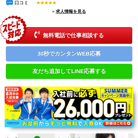
口コミ
北海道
»
求人情報を見る
甲信越・北陸エリア
新潟県
富山県
石川県
無料電話で仕事相談する
福井県
長野県
山梨県
30秒でカンタンWEB応募
中国エリア
鳥取県
島根県
友だち追加してLINE応募する
岡山県
広島県
四国エリア
徳島県
香川県
愛媛県
高知県
九州エリア
福岡県
佐賀県
長崎県