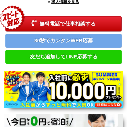
»
求人情報を見る
新潟県
富山県
石川県
福井県
無料電話で仕事相談する
長野県
山梨県
中国エリア
30秒でカンタンWEB応募
鳥取県
島根県
岡山県
友だち追加してLINE応募する
広島県
四国エリア
徳島県
香川県
愛媛県
高知県
九州エリア
福岡県
佐賀県
長崎県
熊本県
大分県