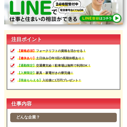
宮崎県
鹿児島県
沖縄エリア
沖縄県
社員口コミ
特集ページ
よくある質問
注目ポイント
スタッフBLOG
メルマガ登録
【資格必須】
フォークリフトの資格を活かせる！
お仕事相談予約
【連休あり】
土日休み◎年3回の長期休暇あり！
アクセス
ご相談・お問い合わせ
【通勤限定】
交通費支給！駐車場は無料で利用OK！
企業ご担当者様へ
【入寮限定】
家具・家電付きの寮完備！
個人情報保護方針
【現金もらえる】
入社後に1万円プレゼント！
仕事内容
どんな企業？