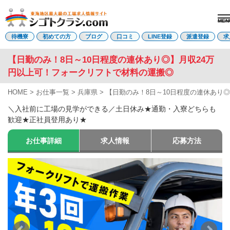
MEN
電話受付はこちら
待機寮
初めての方
ブログ
口コミ
LINE登録
派遣登録
求
【日勤のみ！8日～10日程度の連休あり◎】月収24万
円以上可！フォークリフトで材料の運搬◎
派遣登録
LINE登録
HOME
>
お仕事一覧
>
兵庫県
>
【日勤のみ！8日～10日程度の連休あり
トップページ
＼入社前に工場の見学ができる／土日休み★通勤・入寮どちらも
初めての方へ
歓迎★正社員登用あり★
待機寮について
求人を探す
お仕事詳細
求人情報
応募方法
全ての求人
東海エリア
愛知県
三重県
岐阜県
静岡県
関西エリア
滋賀県