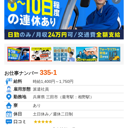
京都府
大阪府
兵庫県
奈良県
和歌山県
関東エリア
茨城県
栃木県
群馬県
埼玉県
千葉県
東京都
神奈川県
335-1
お仕事ナンバー
東北エリア
給料
時給1,400円～1,750円
青森県
岩手県
雇用形態
派遣社員
秋田県
勤務地
兵庫県 三田市（最寄駅：相野駅）
宮城県
山形県
寮
あり
福島県
休日
土日休み／週休二日制
北海道エリア
北海道
口コミ
甲信越・北陸エリア