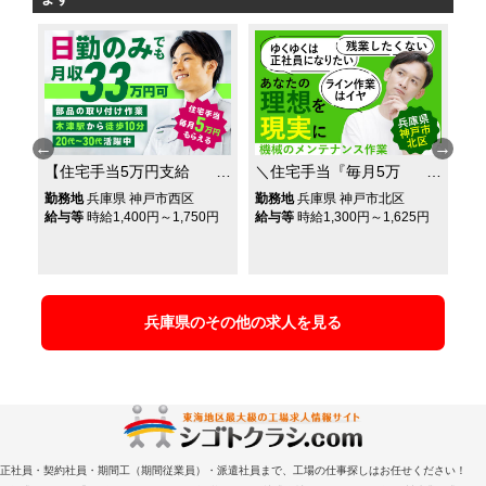
【住宅手当5万円支給
＼住宅手当『毎月5万
【
製
◎】20代～30代活躍中◎
円』もらえる／交通費は
具
勤務地
兵庫県 神戸市西区
勤務地
兵庫県 神戸市北区
勤
し
日勤のみでも月収33万円
全額支給◎月収27万円可
備
円
給与等
時給1,400円～1,750円
給与等
時給1,300円～1,625円
給
街
可！機械に部品を取り付
◎残業ほぼ無し！機械の
に
ける作業！
メンテナンス作業！
付
兵庫県のその他の求人を見る
正社員・契約社員・期間工（期間従業員）・派遣社員まで、工場の仕事探しはお任せください！