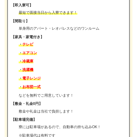
【即入寮可】
最短で面接当日から入寮できます！
【間取り】
単身用のアパート・レオパレスなどのワンルーム
【家具・家電付き】
・
テレビ
・
エアコン
・
冷蔵庫
・
洗濯機
・
電子レンジ
・
お布団一式
などを無料でご用意しています！
【敷金・礼金0円】
敷金や礼金は当社で負担します！
【駐車場完備】
寮には駐車場があるので、自動車の持ち込みOK！
※駐車場代は有料です