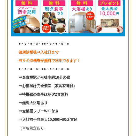
●・○・●・○・●●・○・●・○・●
健康診断後⇒入社日まで
当社の待機寮が無料で利用できます！
●・○・●・○・●●・○・●・○・●
⇒名古屋駅から徒歩約10分の寮
⇒お部屋は完全個室（家具家電付）
⇒待機寮の食事は朝夕2食無料
⇒無料大浴場あり
⇒全部屋フリーWiFi付き
⇒入社前手当最大10,000円現金支給
（※各規定あり）