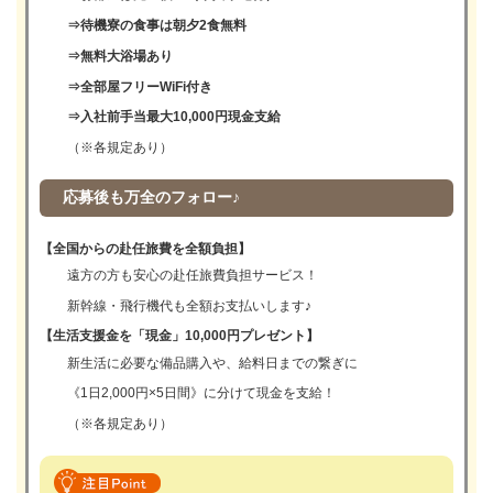
⇒待機寮の食事は朝夕2食無料
⇒無料大浴場あり
⇒全部屋フリーWiFi付き
⇒入社前手当最大10,000円現金支給
（※各規定あり）
応募後も万全のフォロー♪
【全国からの赴任旅費を全額負担】
遠方の方も安心の赴任旅費負担サービス！
新幹線・飛行機代も全額お支払いします♪
【生活支援金を「現金」10,000円プレゼント】
新生活に必要な備品購入や、給料日までの繋ぎに
《1日2,000円×5日間》に分けて現金を支給！
（※各規定あり）