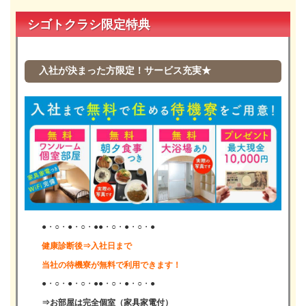
シゴトクラシ限定特典
入社が決まった方限定！サービス充実★
●・○・●・○・●●・○・●・○・●
健康診断後⇒入社日まで
当社の待機寮が無料で利用できます！
●・○・●・○・●●・○・●・○・●
⇒お部屋は完全個室（家具家電付）