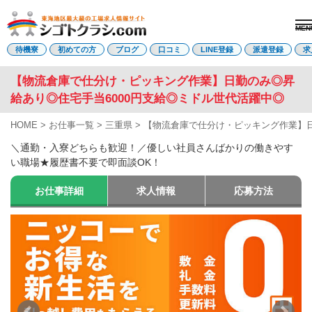
MEN
電話受付はこちら
待機寮
初めての方
ブログ
口コミ
LINE登録
派遣登録
求
【物流倉庫で仕分け・ピッキング作業】日勤のみ◎昇
給あり◎住宅手当6000円支給◎ミドル世代活躍中◎
派遣登録
LINE登録
HOME
>
お仕事一覧
>
三重県
>
【物流倉庫で仕分け・ピッキング作業】日
トップページ
＼通勤・入寮どちらも歓迎！／優しい社員さんばかりの働きやす
初めての方へ
い職場★履歴書不要で即面談OK！
待機寮について
求人を探す
お仕事詳細
求人情報
応募方法
全ての求人
東海エリア
愛知県
三重県
岐阜県
静岡県
関西エリア
滋賀県