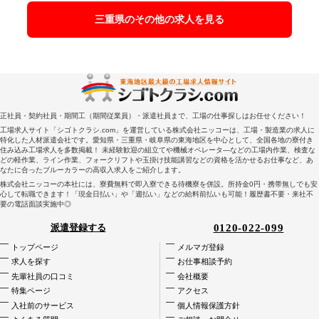
三重県のその他の求人を見る
正社員・契約社員・期間工（期間従業員）・派遣社員まで、工場の仕事探しはお任せください！
工場求人サイト「シゴトクラシ.com」を運営している株式会社ニッコーは、工場・製造業の求人に
特化した人材派遣会社です。愛知県・三重県・岐阜県の東海地区を中心として、全国各地の寮付き
住み込み工場求人を多数掲載！ 未経験歓迎の組立てや機械オペレータ―などの工場内作業、検査な
どの軽作業、ライン作業、フォークリフトや玉掛け技能講習などの資格を活かせるお仕事など、あ
なたに合ったブルーカラーの高収入求人をご紹介します。
株式会社ニッコーの本社には、寮費無料で即入寮できる待機寮を併設。所持金0円・携帯無しでも安
心して転職できます！「現金日払い」や「週払い」などの給料前払いも可能！履歴書不要・来社不
要の電話面談実施中◎
0120-022-099
派遣登録する
トップページ
メルマガ登録
求人を探す
お仕事相談予約
先輩社員の口コミ
会社概要
特集ページ
アクセス
入社前のサービス
個人情報保護方針