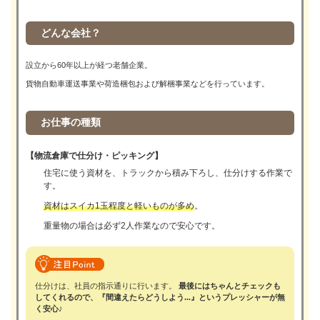
どんな会社？
設立から60年以上が経つ老舗企業。
貨物自動車運送事業や荷造梱包および解梱事業などを行っています。
お仕事の種類
【物流倉庫で仕分け・ピッキング】
住宅に使う資材を、トラックから積み下ろし、仕分けする作業で
す。
資材はスイカ1玉程度と軽いものが多め
。
重量物の場合は必ず2人作業なので安心です。
仕分けは、社員の指示通りに行います。
最後にはちゃんとチェックも
してくれるので、『間違えたらどうしよう...』というプレッシャーが無
く安心♪