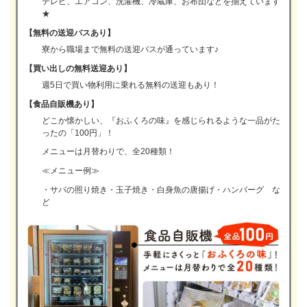
テレビ、エアコン、洗濯機、冷蔵庫、お布団などを揃えています
★
【無料の送迎バスあり】
寮から職場まで無料の送迎バスが通っています♪
【買い出しの無料送迎あり】
週5日で買い物利用に乗れる無料の送迎もあり！
【食品自販機あり】
どこか懐かしい、『おふくろの味』を感じられるような一品がた
ったの「100円」！
メニューは月替わりで、全20種類！
≪メニュー例≫
・サバの照り焼き・玉子焼き・白身魚の唐揚げ・ハンバーグ な
ど