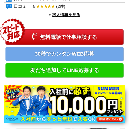
新潟県
口コミ
5
(2件)
富山県
»
求人情報を見る
石川県
福井県
長野県
山梨県
無料電話で仕事相談する
中国エリア
鳥取県
島根県
30秒でカンタンWEB応募
岡山県
広島県
四国エリア
友だち追加してLINE応募する
徳島県
香川県
愛媛県
高知県
九州エリア
福岡県
佐賀県
長崎県
熊本県
大分県