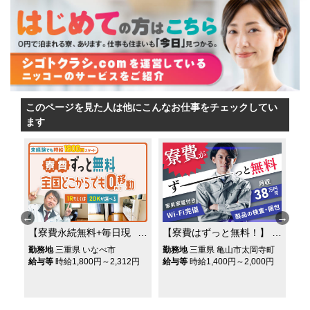
このページを見た人は他にこんなお仕事をチェックしてい
ます
【寮費永続無料+毎日現
【寮費はずっと無料！】
【
り
金で日払いOK★】年収
家具・家電・Wi-FI付き
料
勤務地
三重県 いなべ市
勤務地
三重県 亀山市太岡寺町
勤
な
520万円可★全国どこか
の寮完備★月収38万円可
作
円
給与等
時給1,800円～2,312円
給与等
時給1,400円～2,000円
給
らでも0円で移動★携帯
★年間休日121日＆土日
付
ン
無しでも入社OK！工場
休み★ベアリングの検
日
内作業スタッフ★
査・梱包作業★