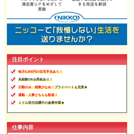
注目ポイント
毎月6,000円の住宅手当あり！
未経験OK◎昇給あり！
日勤のみ・残業少なめ！
プライベートも充実★
通勤・入寮どちらも歓迎！
ミドル世代活躍中の倉庫作業★
仕事内容