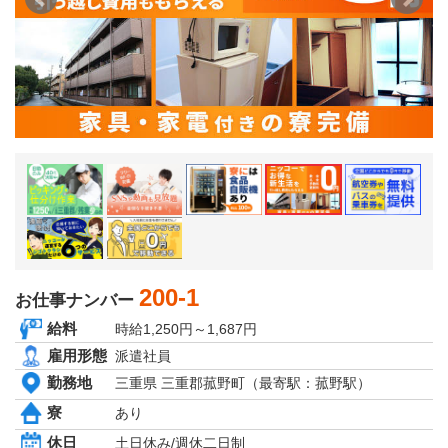
京都府
大阪府
兵庫県
奈良県
和歌山県
関東エリア
茨城県
栃木県
群馬県
埼玉県
千葉県
東京都
神奈川県
東北エリア
青森県
200-1
お仕事ナンバー
岩手県
秋田県
給料
時給1,250円～1,687円
宮城県
雇用形態
派遣社員
山形県
福島県
勤務地
三重県 三重郡菰野町（最寄駅：菰野駅）
北海道エリア
寮
あり
北海道
休日
土日休み/週休二日制
甲信越・北陸エリア