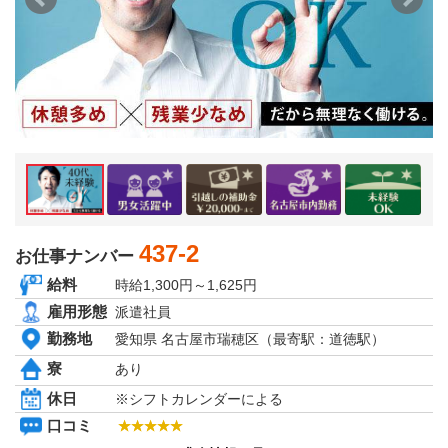
京都府
大阪府
兵庫県
奈良県
和歌山県
関東エリア
茨城県
栃木県
群馬県
埼玉県
千葉県
東京都
神奈川県
437-2
お仕事ナンバー
東北エリア
給料
時給1,300円～1,625円
青森県
岩手県
雇用形態
派遣社員
秋田県
勤務地
愛知県 名古屋市瑞穂区（最寄駅：道徳駅）
宮城県
山形県
寮
あり
福島県
休日
※シフトカレンダーによる
北海道エリア
北海道
口コミ
甲信越・北陸エリア