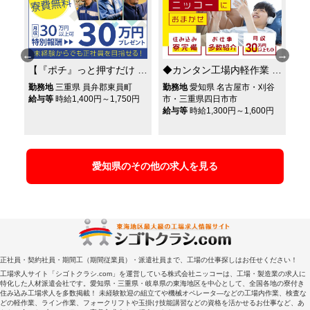
【『ポチ』っと押すだけ
◆カンタン工場内軽作業
【
の機械オペレーター】未
◆＼寮費無料や格安寮も
場
勤務地
三重県 員弁郡東員町
勤務地
愛知県 名古屋市・刈谷
勤
が
経験からでも正社員を目
／ 単身用レオパレス・
高
円
給与等
時給1,400円～1,750円
市・三重県四日市市
給
給与等
時給1,300円～1,600円
指せる！月収30万円以上
2DK以上の家族寮・カッ
可
プル寮あり♪
愛知県のその他の求人を見る
正社員・契約社員・期間工（期間従業員）・派遣社員まで、工場の仕事探しはお任せください！
工場求人サイト「シゴトクラシ.com」を運営している株式会社ニッコーは、工場・製造業の求人に
特化した人材派遣会社です。愛知県・三重県・岐阜県の東海地区を中心として、全国各地の寮付き
住み込み工場求人を多数掲載！ 未経験歓迎の組立てや機械オペレータ―などの工場内作業、検査な
どの軽作業、ライン作業、フォークリフトや玉掛け技能講習などの資格を活かせるお仕事など、あ