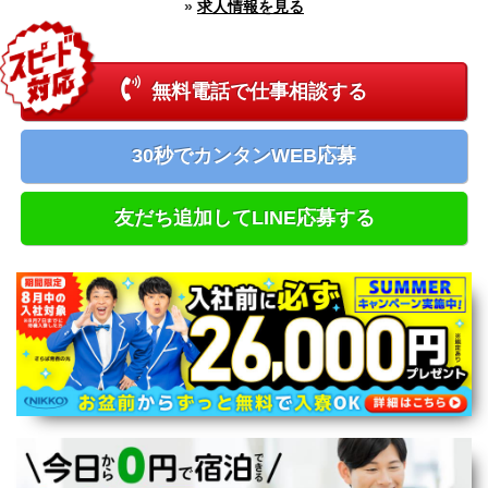
»
求人情報を見る
新潟県
富山県
石川県
福井県
無料電話で仕事相談する
長野県
山梨県
中国エリア
30秒でカンタンWEB応募
鳥取県
島根県
岡山県
友だち追加してLINE応募する
広島県
四国エリア
徳島県
香川県
愛媛県
高知県
九州エリア
福岡県
佐賀県
長崎県
熊本県
大分県