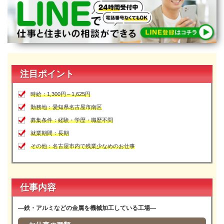
宮崎県
鹿児島県
沖縄エリア
沖縄県
社員口コミ
特集ページ
よくある質問
注目ポイント
スタッフBLOG
メルマガ登録
時給：1,300円～1,625円
お仕事相談予約
アクセス
勤務地：愛知県名古屋市南区
ご相談・お問い合わせ
募集条件：経験・学歴・職歴不問
企業ご担当者様へ
就業期間：長期
個人情報保護方針
その他：名古屋市内で残業少なめのお仕事
仕事内容
―鉄・アルミなどの金属を機械加工している工場―