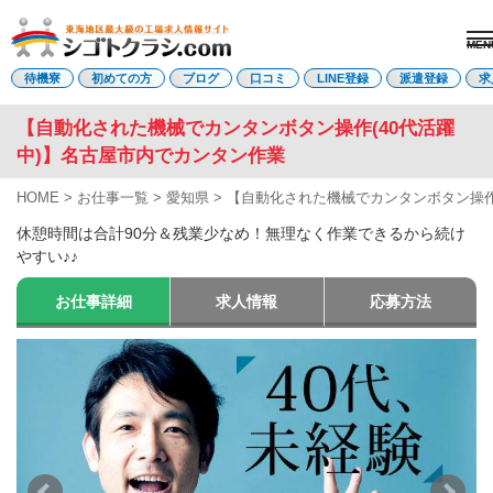
MEN
電話受付はこちら
待機寮
初めての方
ブログ
口コミ
LINE登録
派遣登録
求
【自動化された機械でカンタンボタン操作(40代活躍
中)】名古屋市内でカンタン作業
派遣登録
LINE登録
HOME
>
お仕事一覧
>
愛知県
>
【自動化された機械でカンタンボタン操作
トップページ
休憩時間は合計90分＆残業少なめ！無理なく作業できるから続け
初めての方へ
やすい♪♪
待機寮について
求人を探す
お仕事詳細
求人情報
応募方法
全ての求人
東海エリア
愛知県
三重県
岐阜県
静岡県
関西エリア
滋賀県