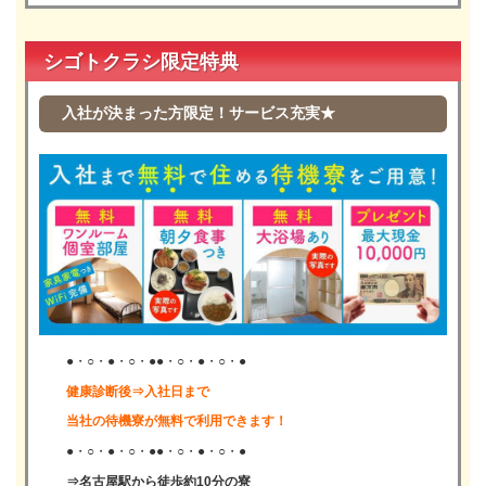
シゴトクラシ限定特典
入社が決まった方限定！サービス充実★
●・○・●・○・●●・○・●・○・●
健康診断後⇒入社日まで
当社の待機寮が無料で利用できます！
●・○・●・○・●●・○・●・○・●
⇒名古屋駅から徒歩約10分の寮