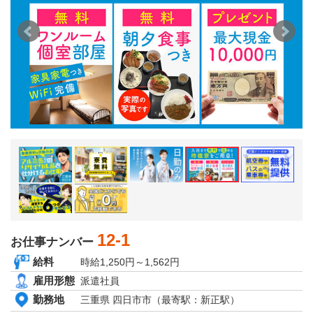
京都府
大阪府
兵庫県
奈良県
和歌山県
関東エリア
茨城県
栃木県
群馬県
埼玉県
千葉県
東京都
神奈川県
東北エリア
青森県
岩手県
秋田県
12-1
宮城県
お仕事ナンバー
山形県
給料
時給1,250円～1,562円
福島県
雇用形態
北海道エリア
派遣社員
北海道
勤務地
三重県 四日市市（最寄駅：新正駅）
甲信越・北陸エリア