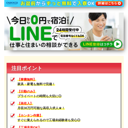
宮崎県
鹿児島県
沖縄エリア
沖縄県
社員口コミ
特集ページ
よくある質問
スタッフBLOG
メルマガ登録
お仕事相談予約
アクセス
ご相談・お問い合わせ
注目ポイント
企業ご担当者様へ
個人情報保護方針
【寮費無料】
家具・家電も無料で完備！
【日勤のみ】
プライベートの時間も大切に◎
【高収入】
月収30万円可能な高収入求人★！
【カンタン作業】
すぐに覚えられるので工場未経験者も安心◎
【工場見学OK】