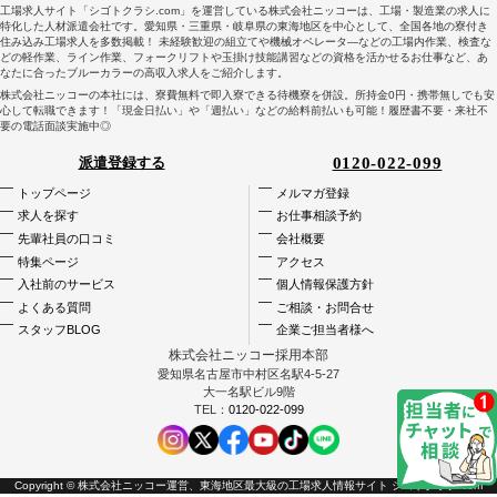
工場求人サイト「シゴトクラシ.com」を運営している株式会社ニッコーは、工場・製造業の求人に
特化した人材派遣会社です。愛知県・三重県・岐阜県の東海地区を中心として、全国各地の寮付き
住み込み工場求人を多数掲載！ 未経験歓迎の組立てや機械オペレータ―などの工場内作業、検査な
どの軽作業、ライン作業、フォークリフトや玉掛け技能講習などの資格を活かせるお仕事など、あ
なたに合ったブルーカラーの高収入求人をご紹介します。
株式会社ニッコーの本社には、寮費無料で即入寮できる待機寮を併設。所持金0円・携帯無しでも安
心して転職できます！「現金日払い」や「週払い」などの給料前払いも可能！履歴書不要・来社不
要の電話面談実施中◎
0120-022-099
派遣登録する
トップページ
メルマガ登録
求人を探す
お仕事相談予約
先輩社員の口コミ
会社概要
特集ページ
アクセス
入社前のサービス
個人情報保護方針
よくある質問
ご相談・お問合せ
スタッフBLOG
企業ご担当者様へ
株式会社ニッコー採用本部
愛知県名古屋市中村区名駅4-5-27
大一名駅ビル9階
TEL：
0120-022-099
Copyright © 株式会社ニッコー運営、
東海地区最大級の工場求人情報サイト
シゴトクラシ.com