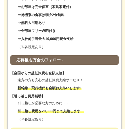
⇒お部屋は完全個室（家具家電付）
⇒待機寮の食事は朝夕2食無料
⇒無料大浴場あり
⇒全部屋フリーWiFi付き
⇒入社前手当最大10,000円現金支給
（※各規定あり）
応募後も万全のフォロー♪
【全国からの赴任旅費を全額支給】
遠方の方も安心の赴任旅費支給サービス！
新幹線・飛行機代も全額お支払いします♪
【引っ越し費用補助】
引っ越しが必要な方のために・・・
引っ越し費用を20,000円まで支給します！
（※各規定あり）