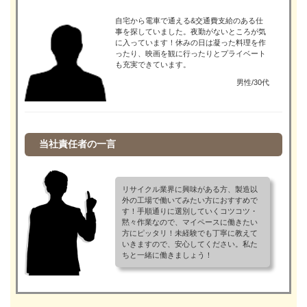
自宅から電車で通える&交通費支給のある仕
事を探していました。夜勤がないところが気
に入っています！休みの日は凝った料理を作
ったり、映画を観に行ったりとプライベート
も充実できています。
男性/30代
当社責任者の一言
リサイクル業界に興味がある方、製造以
外の工場で働いてみたい方におすすめで
す！手順通りに選別していくコツコツ・
黙々作業なので、マイペースに働きたい
方にピッタリ！未経験でも丁寧に教えて
いきますので、安心してください。私た
ちと一緒に働きましょう！