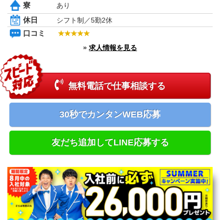
寮
あり
新潟県
富山県
休日
シフト制／5勤2休
石川県
口コミ
福井県
長野県
»
求人情報を見る
山梨県
中国エリア
鳥取県
無料電話で仕事相談する
島根県
岡山県
広島県
30秒でカンタンWEB応募
四国エリア
徳島県
香川県
友だち追加してLINE応募する
愛媛県
高知県
九州エリア
福岡県
佐賀県
長崎県
熊本県
大分県