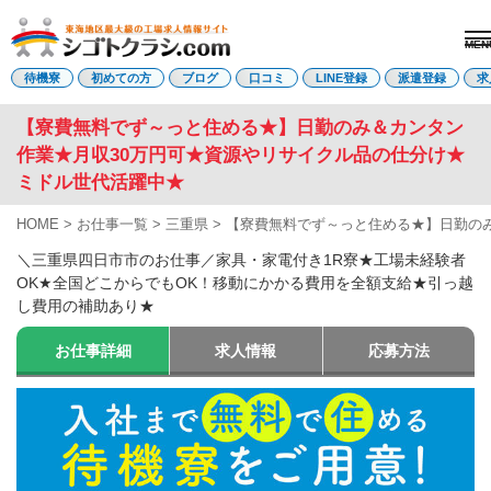
MEN
電話受付はこちら
待機寮
初めての方
ブログ
口コミ
LINE登録
派遣登録
求
【寮費無料でず～っと住める★】日勤のみ＆カンタン
作業★月収30万円可★資源やリサイクル品の仕分け★
派遣登録
LINE登録
ミドル世代活躍中★
HOME
>
お仕事一覧
>
三重県
>
【寮費無料でず～っと住める★】日勤の
トップページ
初めての方へ
＼三重県四日市市のお仕事／家具・家電付き1R寮★工場未経験者
待機寮について
OK★全国どこからでもOK！移動にかかる費用を全額支給★引っ越
求人を探す
し費用の補助あり★
全ての求人
東海エリア
お仕事詳細
求人情報
応募方法
愛知県
三重県
岐阜県
静岡県
関西エリア
滋賀県