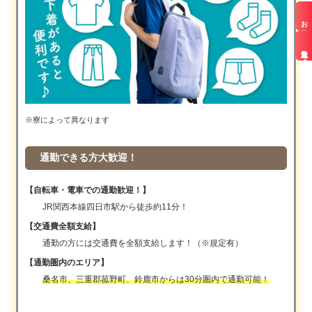
お仕事検索
最近見た求人
※寮によって異なります
通勤できる方大歓迎！
【自転車・電車での通勤歓迎！】
JR関西本線四日市駅から徒歩約11分！
【交通費全額支給】
通勤の方には交通費を全額支給します！（※規定有）
【通勤圏内のエリア】
桑名市、三重郡菰野町、鈴鹿市からは30分圏内で通勤可能！