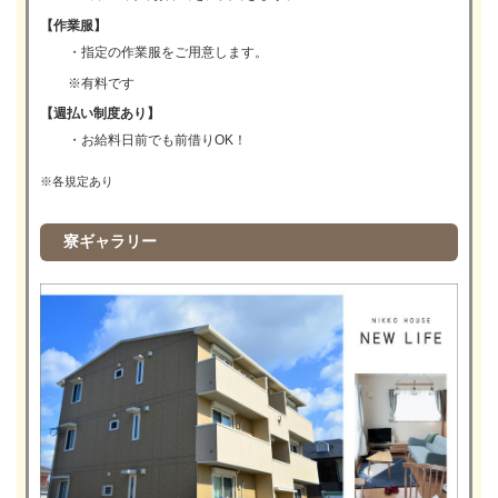
【作業服】
・指定の作業服をご用意します。
※有料です
【週払い制度あり】
・お給料日前でも前借りOK！
※各規定あり
寮ギャラリー