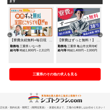
ます
【寮費永続無料+毎日現
【寮費はずっと無料！】
【
金で日払いOK★】年収
家具・家電・Wi-FI付き
合
松
勤務地
三重県 いなべ市
勤務地
三重県 亀山市太岡寺町
勤
520万円可★全国どこか
の寮完備★月収38万円可
み
給与等
時給1,800円～2,312円
給与等
時給1,400円～2,000円
市
円
給
らでも0円で移動★携帯
★年間休日121日＆土日
付
無しでも入社OK！工場
休み★ベアリングの検
業
内作業スタッフ★
査・梱包作業★
中
三重県のその他の求人を見る
正社員・契約社員・期間工（期間従業員）・派遣社員まで、工場の仕事探しはお任せください！