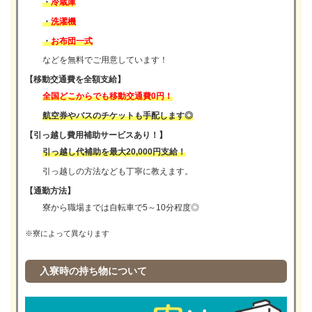
・
冷蔵庫
・
洗濯機
・
お布団一式
などを無料でご用意しています！
【移動交通費を全額支給】
全国どこからでも移動交通費0円！
航空券やバスのチケットも手配します◎
【引っ越し費用補助サービスあり！】
引っ越し代補助を最大20,000円支給！
引っ越しの方法なども丁寧に教えます。
【通勤方法】
寮から職場までは自転車で5～10分程度◎
※寮によって異なります
入寮時の持ち物について