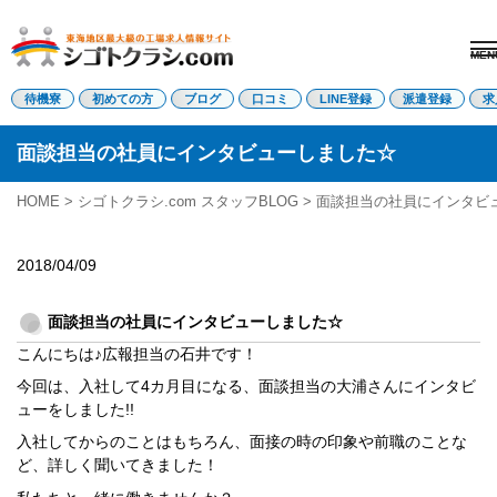
MEN
電話受付はこちら
待機寮
初めての方
ブログ
口コミ
LINE登録
派遣登録
求
面談担当の社員にインタビューしました☆
派遣登録
LINE登録
HOME
>
シゴトクラシ.com スタッフBLOG
> 面談担当の社員にインタビ
トップページ
2018/04/09
初めての方へ
待機寮について
求人を探す
面談担当の社員にインタビューしました☆
全ての求人
こんにちは♪広報担当の石井です！
東海エリア
今回は、入社して4カ月目になる、面談担当の大浦さんにインタビ
愛知県
ューをしました!!
三重県
岐阜県
入社してからのことはもちろん、面接の時の印象や前職のことな
静岡県
ど、詳しく聞いてきました！
関西エリア