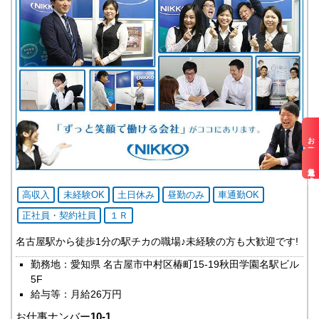
甲信越・北陸エリア
新潟県
富山県
石川県
福井県
長野県
山梨県
中国エリア
鳥取県
お仕事検索
島根県
岡山県
広島県
最近見た求人
四国エリア
高収入
未経験OK
土日休み
昼勤のみ
車通勤OK
徳島県
香川県
正社員・契約社員
１Ｒ
愛媛県
高知県
名古屋駅から徒歩1分の駅チカの職場♪未経験の方も大歓迎です!
九州エリア
勤務地：愛知県 名古屋市中村区椿町15-19秋田学園名駅ビル
福岡県
5F
佐賀県
給与等：月給26万円
長崎県
熊本県
お仕事ナンバー
10-1