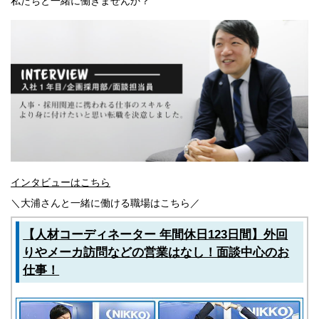
私たちと一緒に働きませんか？
滋賀県
京都府
大阪府
兵庫県
奈良県
和歌山県
関東エリア
茨城県
栃木県
群馬県
埼玉県
千葉県
東京都
インタビューはこちら
神奈川県
東北エリア
＼大浦さんと一緒に働ける職場はこちら／
青森県
岩手県
【人材コーディネーター 年間休日123日間】外回
秋田県
りやメーカ訪問などの営業はなし！面談中心のお
宮城県
仕事！
山形県
福島県
北海道エリア
北海道