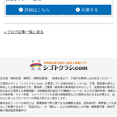
大分県
宮崎県
詳細はこちら
応募する
鹿児島県
沖縄エリア
沖縄県
社員口コミ
« ブログ記事一覧に戻る
特集ページ
よくある質問
スタッフBLOG
メルマガ登録
お仕事相談予約
アクセス
ご相談・お問い合わせ
企業ご担当者様へ
個人情報保護方針
正社員・契約社員・期間工（期間従業員）・派遣社員まで、工場の仕事探しはお任せください！
工場求人サイト「シゴトクラシ.com」を運営している株式会社ニッコーは、工場・製造業の求人に
特化した人材派遣会社です。愛知県・三重県・岐阜県の東海地区を中心として、全国各地の寮付き
住み込み工場求人を多数掲載！ 未経験歓迎の組立てや機械オペレータ―などの工場内作業、検査な
どの軽作業、ライン作業、フォークリフトや玉掛け技能講習などの資格を活かせるお仕事など、あ
なたに合ったブルーカラーの高収入求人をご紹介します。
株式会社ニッコーの本社には、寮費無料で即入寮できる待機寮を併設。所持金0円・携帯無しでも安
心して転職できます！「現金日払い」や「週払い」などの給料前払いも可能！履歴書不要・来社不
要の電話面談実施中◎