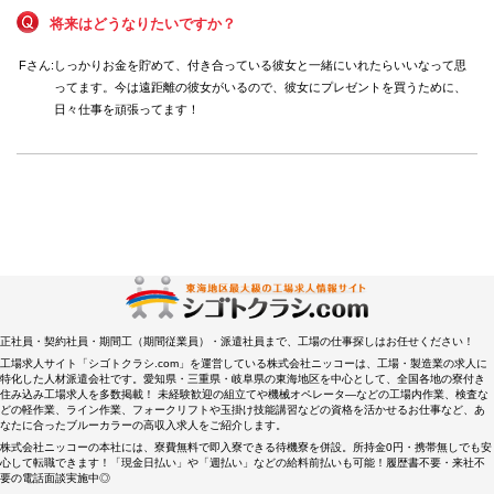
将来はどうなりたいですか？
Fさん:
しっかりお金を貯めて、付き合っている彼女と一緒にいれたらいいなって思
ってます。今は遠距離の彼女がいるので、彼女にプレゼントを買うために、
日々仕事を頑張ってます！
正社員・契約社員・期間工（期間従業員）・派遣社員まで、工場の仕事探しはお任せください！
工場求人サイト「シゴトクラシ.com」を運営している株式会社ニッコーは、工場・製造業の求人に
特化した人材派遣会社です。愛知県・三重県・岐阜県の東海地区を中心として、全国各地の寮付き
住み込み工場求人を多数掲載！ 未経験歓迎の組立てや機械オペレータ―などの工場内作業、検査な
どの軽作業、ライン作業、フォークリフトや玉掛け技能講習などの資格を活かせるお仕事など、あ
なたに合ったブルーカラーの高収入求人をご紹介します。
株式会社ニッコーの本社には、寮費無料で即入寮できる待機寮を併設。所持金0円・携帯無しでも安
心して転職できます！「現金日払い」や「週払い」などの給料前払いも可能！履歴書不要・来社不
要の電話面談実施中◎