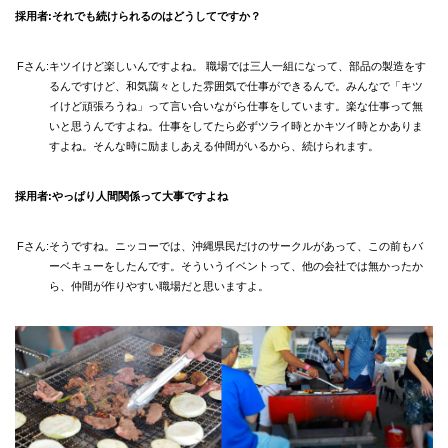
宮崎県
採用者:
それでも続けられるのはどうしてですか？
鹿児島県
沖縄エリア
Fさん:
キツイけど楽しいんですよね。 職場では三人一組になって、部品の製造をす
沖縄県
るんですけど、和気藹々とした雰囲気で仕事ができるんで。みんなで「キツ
社員口コミ
イけど頑張ろうね」って言い合いながら仕事をしています。楽な仕事って無
特集ページ
いと思うんですよね。仕事をしてたら必ずツライ時とかキツイ時とかありま
よくある質問
すよね。そんな時に励ましあえる仲間がいるから、続けられます。
スタッフBLOG
メルマガ登録
お仕事相談予約
採用者:
やっぱり人間関係って大事ですよね
アクセス
ご相談・お問い合わせ
Fさん:
そうですね。ニッコーでは、沖縄県民だけのサークルがあって、この前もバ
企業ご担当者様へ
ーベキューをしたんです。そういうイベントって、他の会社では無かったか
個人情報保護方針
ら、仲間が作りやすい職場だと思いますよ。