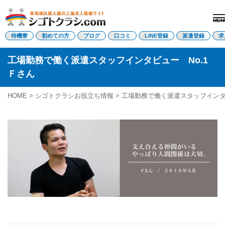
MEN
電話受付はこちら
待機寮
初めての方
ブログ
口コミ
LINE登録
派遣登録
求
工場勤務で働く派遣スタッフインタビュー No.1
Ｆさん
派遣登録
LINE登録
HOME
>
シゴトクラシお役立ち情報
> 工場勤務で働く派遣スタッフインタビ
トップページ
初めての方へ
待機寮について
求人を探す
全ての求人
東海エリア
愛知県
三重県
岐阜県
静岡県
関西エリア
滋賀県