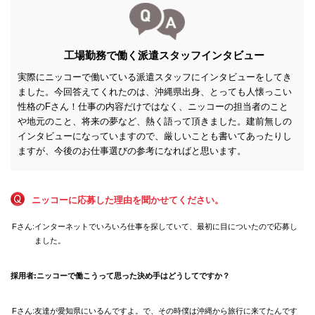
京都府
大阪府
兵庫県
奈良県
工場勤務で働く派遣スタッフインタビュー
和歌山県
関東エリア
実際にニッコーで働いている派遣スタッフにインタビューをしてき
茨城県
ました。今回答えてくれたのは、沖縄県出身、とっても人懐っこい
栃木県
性格のFさん！仕事の内容だけではなく、ニッコーの担当者のこと
群馬県
や地元のこと、将来の夢など、熱く語って頂きました。建前無しの
埼玉県
インタビューになっていますので、厳しいことも書いてあったりし
千葉県
ますが、今後のお仕事選びの参考になればと思います。
東京都
神奈川県
東北エリア
青森県
ニッコーに応募した理由を聞かせてください。
岩手県
秋田県
Fさん:
インターネットでいろいろ仕事を探していて、最初に目についたので応募し
宮城県
ました。
山形県
福島県
採用者:
ニッコーで働こうって思った決め手はどうしてですか？
北海道エリア
北海道
Fさん:
友達が愛知県にいるんですよ。で、その時僕は沖縄から旅行に来てたんです
甲信越・北陸エリア