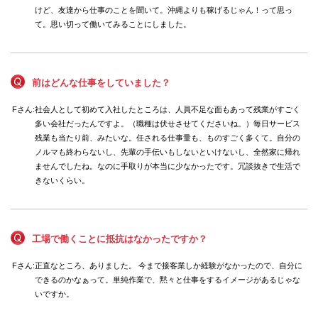
けど、友達から仕事のことを聞いて。沖縄よりも稼げるじゃん！って思っ
新潟県
て。思い切って働いてみることにしました。
富山県
石川県
福井県
長野県
山梨県
前はどんな仕事をしていました？
中国エリア
Fさん:
社会人として初めて入社したところは、人員不足な面もあって残業がすごく
鳥取県
多い会社だったんですよ。（職種は伏せさせてくださいね。）毎日サービス
島根県
残業も当たり前、みたいな。任される仕事量も、ものすごく多くて。自分の
岡山県
広島県
ノルマも終わらないし、先輩の手伝いもしないといけないし、全然家に帰れ
ませんでしたね。なのに手取りが本当に少なかったです。冗談抜きで生活で
四国エリア
きないくらい。
徳島県
香川県
愛媛県
高知県
工場で働くことに抵抗はなかったですか？
九州エリア
福岡県
Fさん:
正直なところ、ありました。 今まで接客業しか経験がなかったので、自分に
佐賀県
できるのかなぁって。単純作業で、黙々と仕事をするイメージがあるじゃな
長崎県
いですか。
熊本県
大分県