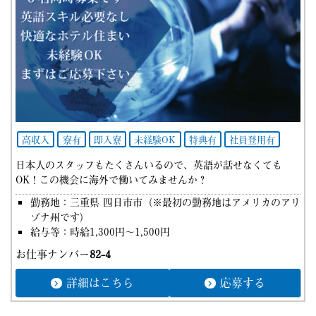
高収入
寮有
即入寮
未経験OK
特典有
社員登用有
日本人のスタッフもたくさんいるので、英語が話せなくても
OK！この機会に海外で働いてみませんか？
勤務地：三重県 四日市市（※最初の勤務地はアメリカのアリ
ゾナ州です）
給与等：時給1,300円～1,500円
お仕事ナンバー
82-4
詳細はこちら
応募する