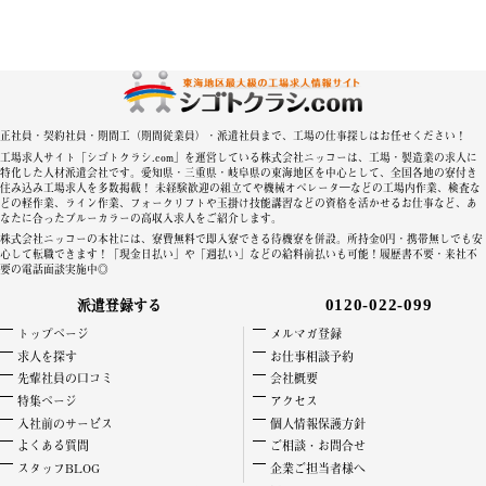
正社員・契約社員・期間工（期間従業員）・派遣社員まで、工場の仕事探しはお任せください！
工場求人サイト「シゴトクラシ.com」を運営している株式会社ニッコーは、工場・製造業の求人に
特化した人材派遣会社です。愛知県・三重県・岐阜県の東海地区を中心として、全国各地の寮付き
住み込み工場求人を多数掲載！ 未経験歓迎の組立てや機械オペレータ―などの工場内作業、検査な
どの軽作業、ライン作業、フォークリフトや玉掛け技能講習などの資格を活かせるお仕事など、あ
なたに合ったブルーカラーの高収入求人をご紹介します。
株式会社ニッコーの本社には、寮費無料で即入寮できる待機寮を併設。所持金0円・携帯無しでも安
心して転職できます！「現金日払い」や「週払い」などの給料前払いも可能！履歴書不要・来社不
要の電話面談実施中◎
派遣登録する
0120-022-099
トップページ
メルマガ登録
求人を探す
お仕事相談予約
先輩社員の口コミ
会社概要
特集ページ
アクセス
入社前のサービス
個人情報保護方針
よくある質問
ご相談・お問合せ
スタッフBLOG
企業ご担当者様へ