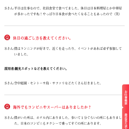
Sさん:
平日は仕事なので、社員食堂で食べてました。休日は日本料理屋とか中華屋
が多かったですね！やっぱり日本食が食べたくなることもあったので（笑）
休日の過ごし方を教えてください。
Sさん:
僕はランニングが好きで、近くを走ったり、イベントがあれば必ず参加して
いました。
採用者:
観光スポットなどを教えてください。
Sさん:
空中庭園・セントーサ島・サファリなどたくさん行きました。
お仕事検索
海外でもコンビニやスーパーはありましたか？
最近見た求人
Sさん:
僕がいた所は、ホテル内にありました。歩いて１分ぐらいの所にもありまし
た。日本のコンビニもタクシーで乗ってすぐの所にあります。