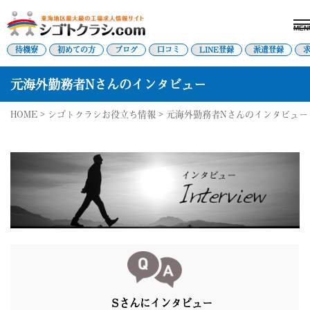
MEN
電話受付はこちら
待機寮
初めての方
ブログ
口コミ
LINE登録
派遣登録
元海外勤務者Nさんのインタビュー
派遣登録
LINE登録
HOME
>
シゴトクラシお役立ち情報
> 元海外勤務者Nさんのインタビュー
トップページ
初めての方へ
待機寮について
求人を探す
全ての求人
東海エリア
愛知県
三重県
岐阜県
静岡県
関西エリア
Sさんにインタビュー
滋賀県