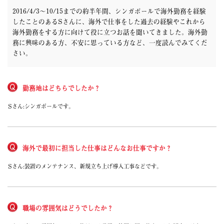
京都府
2016/4/3～10/15までの約半年間、シンガポールで海外勤務を経験
大阪府
したことの
あるSさんに、海外で仕事をした過去の経験やこれから
兵庫県
海外勤務をする方に向けて役に立つお話を聞いてきました。海外勤
奈良県
和歌山県
務に興味のある方、不安に思っている方など、一度読んでみてくだ
さい。
関東エリア
茨城県
栃木県
群馬県
勤務地はどちらでしたか？
埼玉県
千葉県
Sさん:
シンガポールです。
東京都
神奈川県
東北エリア
青森県
海外で最初に担当した仕事はどんなお仕事ですか？
岩手県
秋田県
Sさん:
装置のメンテナンス、新規立ち上げ導入工事などです。
宮城県
山形県
福島県
北海道エリア
職場の雰囲気はどうでしたか？
北海道
甲信越・北陸エリア