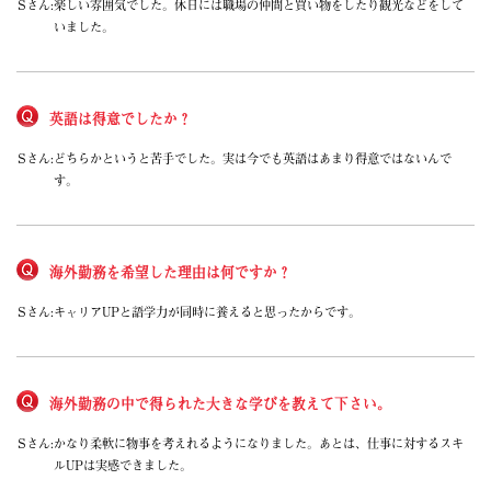
Sさん:
楽しい雰囲気でした。休日には職場の仲間と買い物をしたり観光などをして
新潟県
いました。
富山県
石川県
福井県
長野県
英語は得意でしたか？
山梨県
中国エリア
Sさん:
どちらかというと苦手でした。実は今でも英語はあまり得意ではないんで
鳥取県
す。
島根県
岡山県
広島県
四国エリア
海外勤務を希望した理由は何ですか？
徳島県
香川県
Sさん:
キャリアUPと語学力が同時に養えると思ったからです。
愛媛県
高知県
九州エリア
福岡県
海外勤務の中で得られた大きな学びを教えて下さい。
佐賀県
長崎県
Sさん:
かなり柔軟に物事を考えれるようになりました。あとは、仕事に対するスキ
熊本県
ルUPは実感できました。
大分県