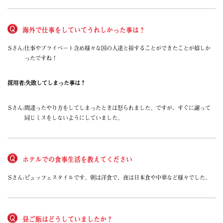
宮崎県
鹿児島県
沖縄エリア
海外で仕事をしていてうれしかった事は？
沖縄県
社員口コミ
Sさん:
仕事やプライベート含め様々な国の人達と接することができたことが嬉しか
特集ページ
ったですね！
よくある質問
スタッフBLOG
採用者:
失敗してしまった事は？
メルマガ登録
お仕事相談予約
アクセス
Sさん:
間違ったやり方をしてしまったときは怒られました。ですが、すぐに謝って
ご相談・お問い合わせ
同じミスをしないようにしていました。
企業ご担当者様へ
個人情報保護方針
ホテルでの食事生活を教えてください
Sさん:
ビュッフェスタイルです。朝は洋食で、夜は日本食や中華など様々でした。
昼ご飯はどうしていましたか？