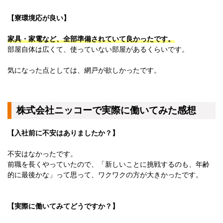
宮崎県
鹿児島県
【寮環境応が良い】
沖縄エリア
沖縄県
家具・家電など、全部準備されていて良かったです。
社員口コミ
部屋自体は広くて、使っていない部屋があるくらいです。
特集ページ
よくある質問
気になった点としては、網戸が欲しかったです。
スタッフBLOG
メルマガ登録
お仕事相談予約
アクセス
株式会社ニッコーで実際に働いてみた感想
ご相談・お問い合わせ
企業ご担当者様へ
【入社前に不安はありましたか？】
個人情報保護方針
不安はなかったです。
前職を長くやっていたので、「新しいことに挑戦するのも、年齢
的に最後かな」って思って、ワクワクの方が大きかったです。
【実際に働いてみてどうですか？】