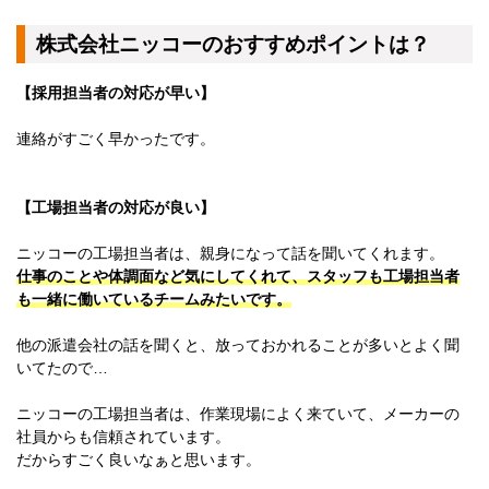
新潟県
株式会社ニッコーのおすすめポイントは？
富山県
石川県
福井県
【採用担当者の対応が早い】
長野県
山梨県
連絡がすごく早かったです。
中国エリア
鳥取県
島根県
【工場担当者の対応が良い】
岡山県
広島県
ニッコーの工場担当者は、親身になって話を聞いてくれます。
四国エリア
仕事のことや体調面など気にしてくれて、スタッフも工場担当者
徳島県
も一緒に働いているチームみたいです。
香川県
愛媛県
他の派遣会社の話を聞くと、放っておかれることが多いとよく聞
高知県
いてたので…
九州エリア
福岡県
ニッコーの工場担当者は、作業現場によく来ていて、メーカーの
佐賀県
長崎県
社員からも信頼されています。
熊本県
だからすごく良いなぁと思います。
大分県