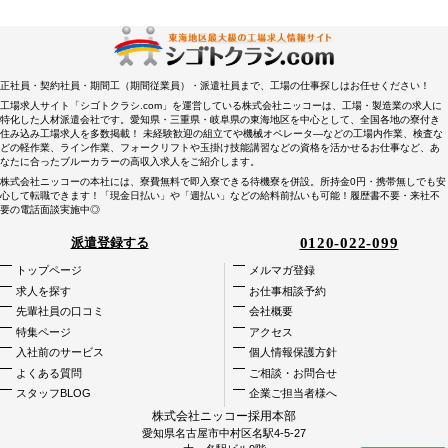
正社員・契約社員・期間工（期間従業員）・派遣社員まで、工場の仕事探しはお任せください！
工場求人サイト「シゴトクラシ.com」を運営している株式会社ニッコーは、工場・製造業の求人に
特化した人材派遣会社です。愛知県・三重県・岐阜県の東海地区を中心として、全国各地の寮付き
住み込み工場求人を多数掲載！ 未経験歓迎の組立てや機械オペレータ―などの工場内作業、検査な
どの軽作業、ライン作業、フォークリフトや玉掛け技能講習などの資格を活かせるお仕事など、あ
なたに合ったブルーカラーの高収入求人をご紹介します。
株式会社ニッコーの本社には、寮費無料で即入寮できる待機寮を併設。所持金0円・携帯無しでも安
心して転職できます！「現金日払い」や「週払い」などの給料前払いも可能！履歴書不要・来社不
要の電話面談実施中◎
0120-022-099
派遣登録する
トップページ
メルマガ登録
求人を探す
お仕事相談予約
先輩社員の口コミ
会社概要
特集ページ
アクセス
入社前のサービス
個人情報保護方針
よくある質問
ご相談・お問合せ
スタッフBLOG
企業ご担当者様へ
株式会社ニッコー採用本部
愛知県名古屋市中村区名駅4-5-27