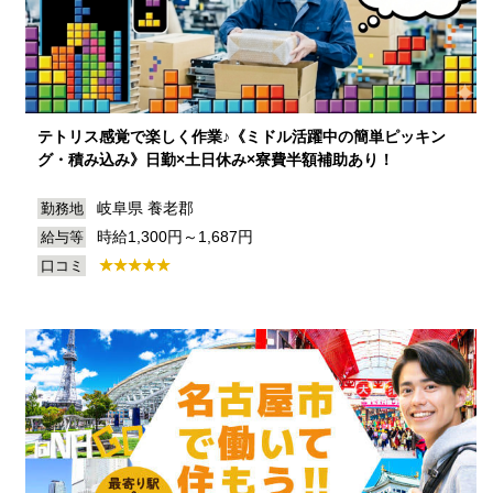
テトリス感覚で楽しく作業♪《ミドル活躍中の簡単ピッキン
グ・積み込み》日勤×土日休み×寮費半額補助あり！
岐阜県 養老郡
勤務地
時給1,300円～1,687円
給与等
口コミ