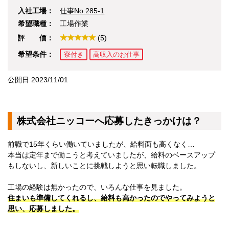
京都府
入社工場：
仕事No.285-1
大阪府
兵庫県
希望職種：
工場作業
奈良県
評 価：
(5)
和歌山県
関東エリア
希望条件：
寮付き
高収入のお仕事
茨城県
栃木県
公開日 2023/11/01
群馬県
埼玉県
千葉県
東京都
株式会社ニッコーへ応募したきっかけは？
神奈川県
東北エリア
前職で15年くらい働いていましたが、給料面も高くなく…
青森県
本当は定年まで働こうと考えていましたが、給料のベースアップ
岩手県
秋田県
もしないし、新しいことに挑戦しようと思い転職しました。
宮城県
山形県
工場の経験は無かったので、いろんな仕事を見ました。
福島県
住まいも準備してくれるし、給料も高かったのでやってみようと
北海道エリア
思い、応募しました。
北海道
甲信越・北陸エリア