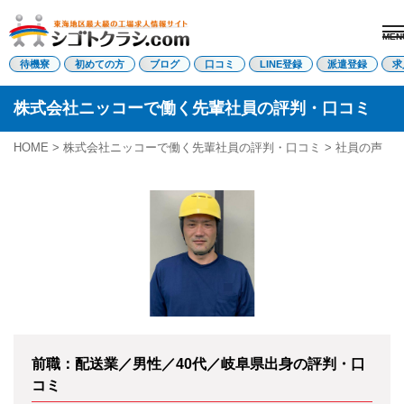
MEN
電話受付はこちら
待機寮
初めての方
ブログ
口コミ
LINE登録
派遣登録
求
株式会社ニッコーで働く先輩社員の評判・口コミ
派遣登録
LINE登録
HOME
>
株式会社ニッコーで働く先輩社員の評判・口コミ
> 社員の声
トップページ
初めての方へ
待機寮について
求人を探す
全ての求人
東海エリア
愛知県
三重県
岐阜県
静岡県
前職：配送業／男性／40代／岐阜県出身の評判・口
関西エリア
コミ
滋賀県