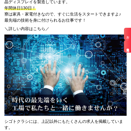
晶ディスプレイを製造しています。
宮崎県
鹿児島県
年間休日130日！
寮は家具・家電付きなので、すぐに生活をスタートできますよ♪
沖縄エリア
最先端の技術を身に付けられるお仕事です！
沖縄県
社員口コミ
＼詳しい内容はこちら／
特集ページ
お仕事検索
よくある質問
スタッフBLOG
最近見た求人
メルマガ登録
お仕事相談予約
アクセス
ご相談・お問い合わせ
企業ご担当者様へ
個人情報保護方針
シゴトクラシには、上記以外にもたくさんの求人を掲載していま
す。