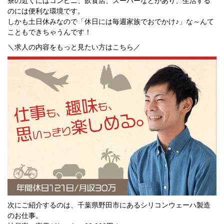
寮の近くにはコンビニ、飲食店、スーパーなどがあり、生活する
京都府
のには便利な環境です。
大阪府
しかも土日休みなので「休日には毎週家族でおでかけ♪」な～んて
兵庫県
奈良県
こともできちゃうんです！
和歌山県
＼求人の内容をもっと見たい方はこちら／
関東エリア
茨城県
栃木県
群馬県
埼玉県
千葉県
東京都
神奈川県
東北エリア
青森県
岩手県
秋田県
宮城県
山形県
福島県
北海道エリア
次にご紹介するのは、千葉県野田市にあるシリコンウェーハ製造
北海道
のお仕事。
甲信越・北陸エリア