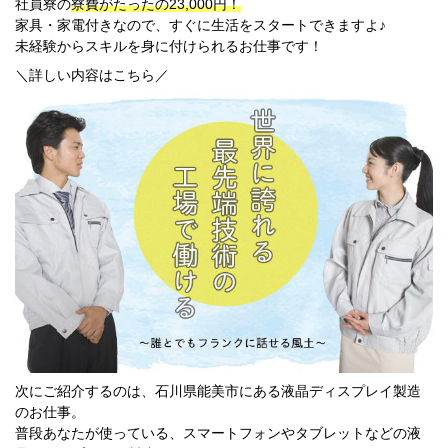
社員寮の
寮費がたったの23,000円！
新潟県
家具・家電付きなので、すぐに生活をスタートできますよ♪
富山県
未経験からスキルを身に付けられるお仕事です！
石川県
＼詳しい内容はこちら／
福井県
長野県
山梨県
中国エリア
鳥取県
島根県
岡山県
広島県
四国エリア
徳島県
香川県
愛媛県
高知県
九州エリア
福岡県
佐賀県
次にご紹介するのは、石川県能美市にある液晶ディスプレイ製造
長崎県
のお仕事。
熊本県
普段あなたが使っている、スマートフォンやタブレットなどの液
大分県