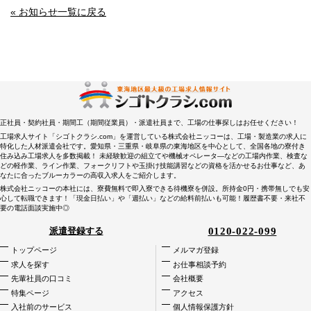
« お知らせ一覧に戻る
正社員・契約社員・期間工（期間従業員）・派遣社員まで、工場の仕事探しはお任せください！
工場求人サイト「シゴトクラシ.com」を運営している株式会社ニッコーは、工場・製造業の求人に
特化した人材派遣会社です。愛知県・三重県・岐阜県の東海地区を中心として、全国各地の寮付き
住み込み工場求人を多数掲載！ 未経験歓迎の組立てや機械オペレータ―などの工場内作業、検査な
どの軽作業、ライン作業、フォークリフトや玉掛け技能講習などの資格を活かせるお仕事など、あ
なたに合ったブルーカラーの高収入求人をご紹介します。
株式会社ニッコーの本社には、寮費無料で即入寮できる待機寮を併設。所持金0円・携帯無しでも安
心して転職できます！「現金日払い」や「週払い」などの給料前払いも可能！履歴書不要・来社不
要の電話面談実施中◎
0120-022-099
派遣登録する
トップページ
メルマガ登録
求人を探す
お仕事相談予約
先輩社員の口コミ
会社概要
特集ページ
アクセス
入社前のサービス
個人情報保護方針