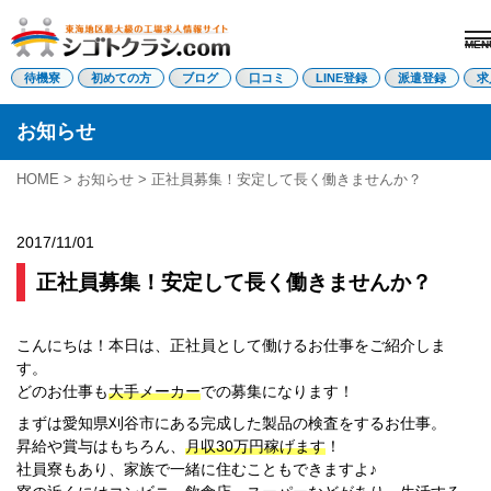
MEN
電話受付はこちら
待機寮
初めての方
ブログ
口コミ
LINE登録
派遣登録
求
お知らせ
派遣登録
LINE登録
HOME
>
お知らせ
> 正社員募集！安定して長く働きませんか？
トップページ
2017/11/01
初めての方へ
待機寮について
正社員募集！安定して長く働きませんか？
求人を探す
全ての求人
東海エリア
こんにちは！本日は、正社員として働けるお仕事をご紹介しま
愛知県
す。
三重県
どのお仕事も
大手メーカー
での募集になります！
岐阜県
まずは愛知県刈谷市にある完成した製品の検査をするお仕事。
静岡県
昇給や賞与はもちろん、
月収30万円稼げます
！
関西エリア
社員寮もあり、家族で一緒に住むこともできますよ♪
滋賀県