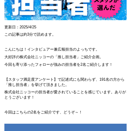
京都府
大阪府
兵庫県
奈良県
和歌山県
更新日：2025/4/25
関東エリア
この記事は約3分で読めます。
茨城県
栃木県
群馬県
こんにちは！インタビュアー兼広報担当のよっちです。
埼玉県
大好評の株式会社ニッコーの「推し担当者」ご紹介企画。
千葉県
今回も寄り添ったフォローが強みの担当者を2名ご紹介します！
東京都
神奈川県
東北エリア
【スタッフ満足度アンケート】で記述式にも関わらず、191名の方から
青森県
「推し担当者」を挙げて頂きました。
岩手県
株式会社ニッコーの担当者が愛されていることを感じています。ありが
秋田県
とうございます！
宮城県
山形県
福島県
今回はこちらの2名をご紹介です、どうぞ～！
北海道エリア
北海道
甲信越・北陸エリア