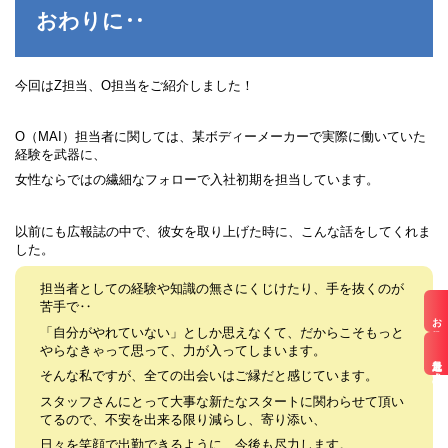
おわりに‥
今回はZ担当、O担当をご紹介しました！
O（MAI）担当者に関しては、某ボディーメーカーで実際に働いていた
経験を武器に、
女性ならではの繊細なフォローで入社初期を担当しています。
以前にも広報誌の中で、彼女を取り上げた時に、こんな話をしてくれま
した。
担当者としての経験や知識の無さにくじけたり、手を抜くのが
苦手で‥
お仕事検索
「自分がやれていない」としか思えなくて、だからこそもっと
やらなきゃって思って、力が入ってしまいます。
最近見た求人
そんな私ですが、全ての出会いはご縁だと感じています。
スタッフさんにとって大事な新たなスタートに関わらせて頂い
てるので、不安を出来る限り減らし、寄り添い、
日々を笑顔で出勤できるように、今後も尽力します。