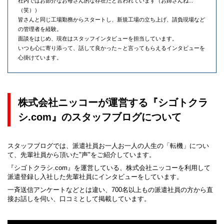
社内ではお節介なお母さん的な存在だと言われています（お姉さんね...
（笑））
皆さんと同じ工場勤務からスタートし、新規工場の立ち上げ、請負現場など
の管理者を経験。
面談をはじめ、現在はスタッフインタビューを担当しています。
いつも心に寄り添って、話して良かった～と言ってもらえるインタビューを
心掛けています。
株式会社ニッコーが運営する『シゴトクラ
シ.com』のスタッフブログについて
スタッフブログでは、派遣社員お一人お一人の人生の「転機」につい
て、先輩社員から頂いた"声"をご紹介しています。
『シゴトクラシ.com』を運営している、株式会社ニッコーを利用して
派遣登録し入社した先輩社員にインタビューをしています。
一斉送信アンケートなどとは違い、700名以上もの派遣社員の方から直
接お話しを伺い、口コミとして掲載しています。