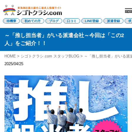
MEN
電話受付はこちら
待機寮
初めての方
ブログ
口コミ
LINE登録
派遣登録
求
～「推し担当者」がいる派遣会社～今回は「この2
人」をご紹介！！
派遣登録
LINE登録
HOME
>
シゴトクラシ.com スタッフBLOG
> ～「推し担当者」がいる派
トップページ
2025/04/25
初めての方へ
待機寮について
求人を探す
全ての求人
東海エリア
愛知県
三重県
岐阜県
静岡県
関西エリア
滋賀県