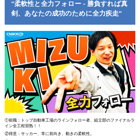
"柔軟性と全力フォロー - 勝負すれば真
新潟県
富山県
剣、あなたの成功のために全力疾走"
石川県
福井県
長野県
山梨県
中国エリア
鳥取県
島根県
岡山県
広島県
四国エリア
徳島県
香川県
愛媛県
高知県
九州エリア
福岡県
佐賀県
①前職：トップ自動車工場のラインフォロー者、組立部のファイナルラ
長崎県
イン全工程習熟！！
熊本県
②得意：サッカー、常に前向き、動きの柔軟性。
大分県