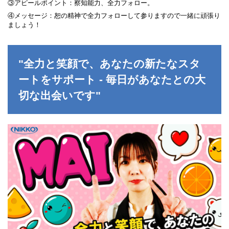
③アピールポイント：察知能力、全力フォロー。
宮崎県
鹿児島県
④メッセージ：恕の精神で全力フォローして参りますので一緒に頑張り
沖縄エリア
ましょう！
沖縄県
社員口コミ
特集ページ
"全力と笑顔で、あなたの新たなスタ
よくある質問
スタッフBLOG
ートをサポート - 毎日があなたとの大
メルマガ登録
切な出会いです"
お仕事相談予約
アクセス
ご相談・お問い合わせ
企業ご担当者様へ
個人情報保護方針