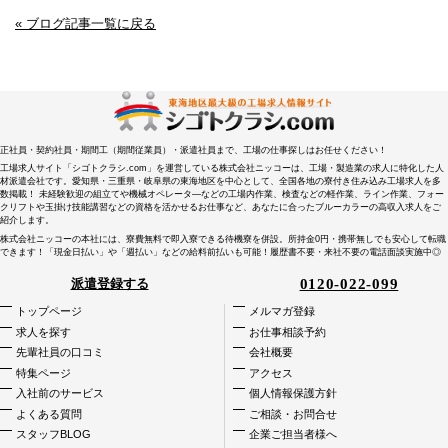
« ブログ記事一覧に戻る
正社員・契約社員・期間工（期間従業員）・派遣社員まで、工場の仕事探しはお任せください！
工場求人サイト「シゴトクラシ.com」を運営している株式会社ニッコーは、工場・製造業の求人に特化した人
材派遣会社です。愛知県・三重県・岐阜県の東海地区を中心として、全国各地の寮付き住み込み工場求人を多
数掲載！ 未経験歓迎の組立てや機械オペレータ―などの工場内作業、検査などの軽作業、ライン作業、フォー
クリフトや玉掛け技能講習などの資格を活かせるお仕事など、あなたに合ったブルーカラーの高収入求人をご
紹介します。
株式会社ニッコーの本社には、寮費無料で即入寮できる待機寮を併設。所持金0円・携帯無しでも安心して転職
できます！「現金日払い」や「週払い」などの給料前払いも可能！履歴書不要・来社不要の電話面談実施中◎
0120-022-099
派遣登録する
トップページ
メルマガ登録
求人を探す
お仕事相談予約
先輩社員の口コミ
会社概要
特集ページ
アクセス
入社前のサービス
個人情報保護方針
よくある質問
ご相談・お問合せ
スタッフBLOG
企業ご担当者様へ