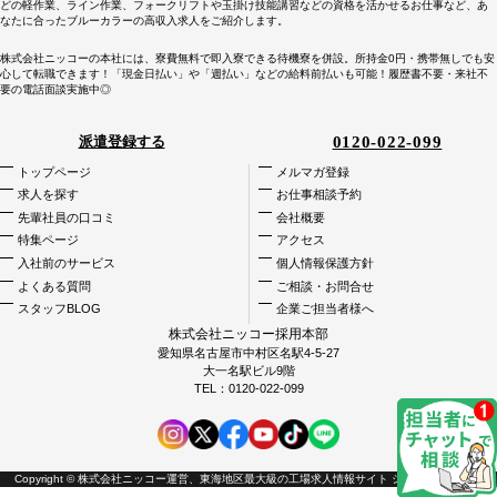
どの軽作業、ライン作業、フォークリフトや玉掛け技能講習などの資格を活かせるお仕事など、あ
なたに合ったブルーカラーの高収入求人をご紹介します。
株式会社ニッコーの本社には、寮費無料で即入寮できる待機寮を併設。所持金0円・携帯無しでも安
心して転職できます！「現金日払い」や「週払い」などの給料前払いも可能！履歴書不要・来社不
要の電話面談実施中◎
0120-022-099
派遣登録する
トップページ
メルマガ登録
求人を探す
お仕事相談予約
先輩社員の口コミ
会社概要
特集ページ
アクセス
入社前のサービス
個人情報保護方針
よくある質問
ご相談・お問合せ
スタッフBLOG
企業ご担当者様へ
株式会社ニッコー採用本部
愛知県名古屋市中村区名駅4-5-27
大一名駅ビル9階
TEL：
0120-022-099
Copyright © 株式会社ニッコー運営、
東海地区最大級の工場求人情報サイト
シゴトクラシ.com