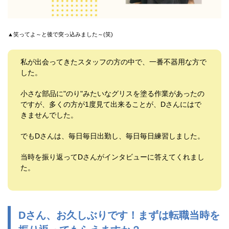
新潟県
富山県
石川県
▲笑ってよ～と後で突っ込みました～(笑)
福井県
長野県
山梨県
私が出会ってきたスタッフの方の中で、一番不器用な方で
中国エリア
した。
鳥取県
島根県
小さな部品に"のり"みたいなグリスを塗る作業があったの
岡山県
ですが、多くの方が1度見て出来ることが、Dさんにはで
広島県
きませんでした。
四国エリア
徳島県
でもDさんは、毎日毎日出勤し、毎日毎日練習しました。
香川県
愛媛県
当時を振り返ってDさんがインタビューに答えてくれまし
高知県
た。
九州エリア
福岡県
佐賀県
長崎県
熊本県
Dさん、お久しぶりです！まずは転職当時を
大分県