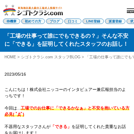
MEN
電話受付はこちら
待機寮
初めての方
ブログ
口コミ
LINE登録
派遣登録
求
「工場の仕事って誰にでもできるの？」そんな不安
に「できる」を証明してくれたスタッフのお話し！
派遣登録
LINE登録
HOME
>
シゴトクラシ.com スタッフBLOG
> 「工場の仕事って誰にで
トップページ
初めての方へ
待機寮について
2023/05/16
求人を探す
全ての求人
こんにちは！株式会社ニッコーのインタビュアー兼広報担当のよ
東海エリア
っちです！
愛知県
三重県
今回は...
工場でのお仕事に「できるかなぁ」と不安を抱いている方
岐阜県
必見( ﾟДﾟ)
静岡県
関西エリア
不器用なスタッフさんが
「できる」
を証明してくれた貴重なお話
滋賀県
をお届けします！