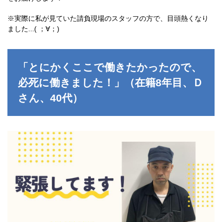
京都府
大阪府
※実際に私が見ていた請負現場のスタッフの方で、目頭熱くなり
兵庫県
ました...( ；∀；)
奈良県
和歌山県
関東エリア
茨城県
「とにかくここで働きたかったので、
栃木県
必死に働きました！」（在籍8年目、Ｄ
群馬県
埼玉県
さん、40代）
千葉県
東京都
神奈川県
東北エリア
青森県
岩手県
秋田県
宮城県
山形県
福島県
北海道エリア
北海道
甲信越・北陸エリア