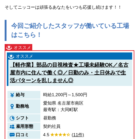
そしてニッコーは頑張るあなたをいつも応援し続けます！！
今回ご紹介したスタッフが働いている工場
はこちら！
【軽作業】部品の目視検査★工場未経験OK／名古
屋市内に住んで働く◎／日勤のみ・土日休みで生
活パターンを乱しません◎
給与
時給1,200円～1,500円
愛知県 名古屋市南区
勤務地
最寄駅：大同町駅
シフト
昼勤務
雇用形態
契約社員
口コミ
4.5
(11件)