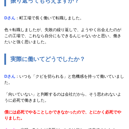
振り返ってもらえますか？
宮崎県
鹿児島県
沖縄エリア
Dさん
：町工場で長く働いて転職しました。
沖縄県
社員口コミ
色々転職しましたが、失敗の繰り返しで、ようやく出会えたのが
特集ページ
この工場で、これなら自分にもできるんじゃないかと思い、働き
よくある質問
たいと強く思いました。
スタッフBLOG
メルマガ登録
お仕事相談予約
実際に働いてどうでしたか？
アクセス
ご相談・お問い合わせ
企業ご担当者様へ
Dさん
：いつも「クビを切られる」と危機感を持って働いていまし
個人情報保護方針
た。
「向いていない」と判断するのは会社だから、そう思われないよ
うに必死で働きました。
僕には必死でやることしかできなかったので、とにかく必死でや
りました。