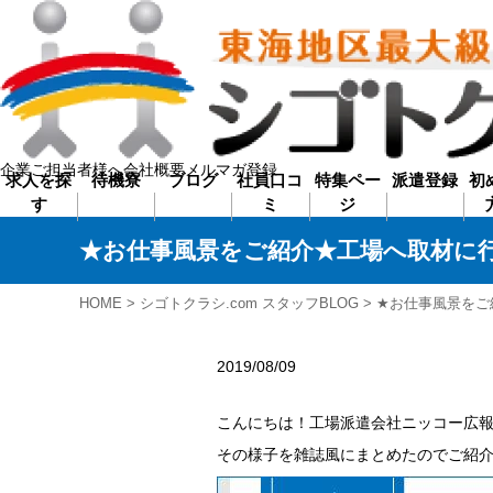
0120-022-099
LI
企業ご担当者様へ
会社概要
メルマガ登録
求人を探
待機寮
ブログ
社員口コ
特集ペー
派遣登録
初
す
ミ
ジ
★お仕事風景をご紹介★工場へ取材に
愛知
三重
岐阜
東
県
県
県
海
HOME
>
シゴトクラシ.com スタッフBLOG
> ★お仕事風景を
エ
リ
2019/08/09
ア
静岡県
こんにちは！工場派遣会社ニッコー広報
滋賀
京都
大阪
関
その様子を雑誌風にまとめたのでご紹介
県
府
府
西
エ