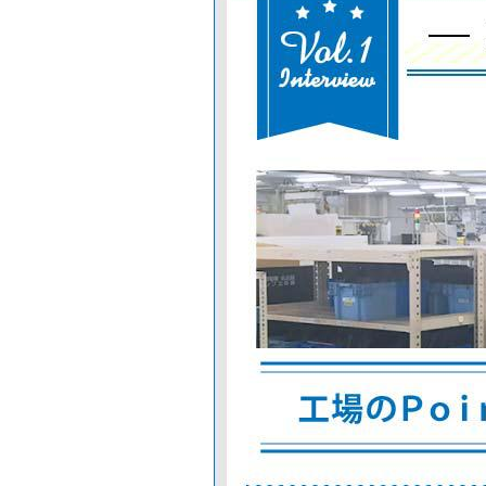
リ
ア
兵庫
奈良県
和歌
県
山県
茨城県
栃
群馬県
関
木
東
県
エ
リ
ア
埼玉県
千
東京
都
葉
県
神奈
川県
青
岩
秋
東
森
手
田
北
県
県
県
エ