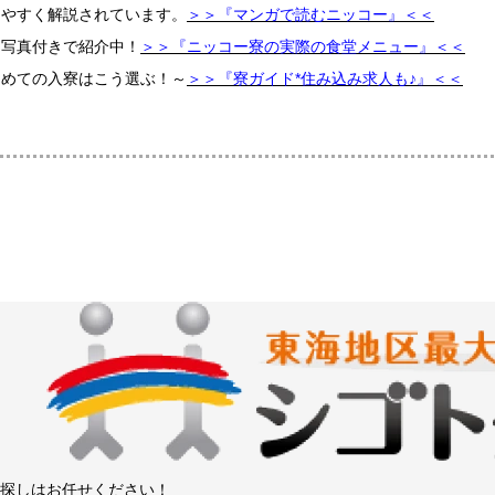
りやすく解説されています。
＞＞『マンガで読むニッコー』＜＜
て写真付きで紹介中！
＞＞『ニッコー寮の実際の食堂メニュー』＜＜
初めての入寮はこう選ぶ！～
＞＞『寮ガイド*住み込み求人も♪』＜＜
探しはお任せください！