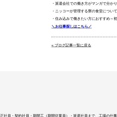
・派遣会社での働き方がマンガで分か
熊
大
宮
本
分
崎
・ニッコーが管理する寮の食堂につい
県
県
県
・住み込みで働きたい方におすすめ～
鹿
＼お仕事探しはこちら／
児
島
県
沖縄
沖縄
« ブログ記事一覧に戻る
県
エリ
ア
正社員・契約社員・期間工（期間従業員）・派遣社員まで、工場の仕事