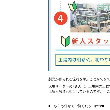
エ
リ
ア
広
島
県
徳
香
愛
四
島
川
媛
国
県
県
県
エ
リ
ア
高
知
県
製品が作られる流れを学ぶことができて、
福
佐
長
九
現場リーダーのKさんは、工場内の工程
岡
賀
崎
州
は新人教育も担当しているのですが、
県
県
県
エ
リ
■こちらも併せてご覧ください(^^)/■
ア