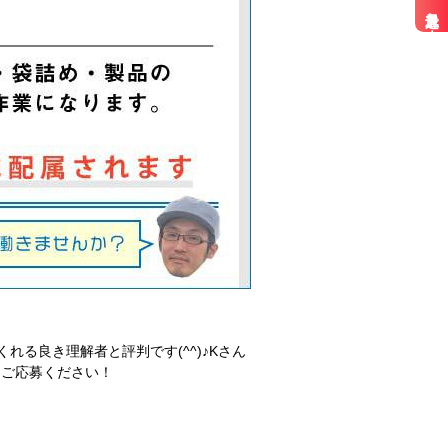
最近見た求人
る良き理解者と評判です(^^)♪Kさん
ひご応募ください！