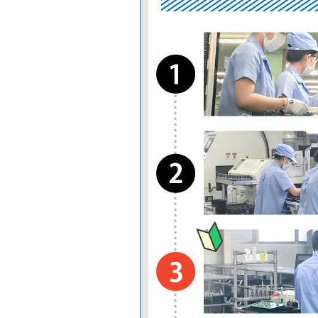
リ
ア
宮
山
福
城
形
島
県
県
県
北海
北海
道
道エ
リア
新潟
富
石川県
甲信
県
山
越・
県
北陸
エリ
ア
福井県
長
山梨
県
野
県
鳥
島
岡
中
取
根
山
国
県
県
県