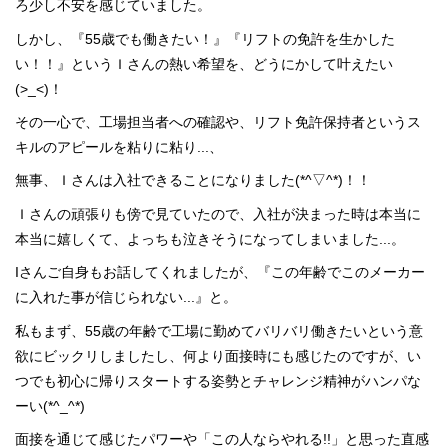
ろ少し不安を感じていました。
新潟県
富山県
しかし、『55歳でも働きたい！』『リフトの免許を生かした
石川県
い！！』というＩさんの熱い希望を、どうにかして叶えたい
福井県
(>_<)！
長野県
山梨県
その一心で、工場担当者への確認や、リフト免許保持者というス
中国エリア
キルのアピールを粘りに粘り...、
鳥取県
島根県
無事、Ｉさんは入社できることになりました(*^▽^*)！！
岡山県
Ｉさんの頑張りも傍で見ていたので、入社が決まった時は本当に
広島県
四国エリア
本当に嬉しくて、よっちも泣きそうになってしまいました...。
徳島県
Iさんご自身もお話してくれましたが、『この年齢でこのメーカー
香川県
に入れた事が信じられない...』と。
愛媛県
高知県
私もまず、55歳の年齢で工場に勤めてバリバリ働きたいという意
九州エリア
欲にビックリしましたし、何より面接時にも感じたのですが、い
福岡県
佐賀県
つでも初心に帰りスタートする姿勢とチャレンジ精神がハンパな
長崎県
ーい(*^_^*)
熊本県
大分県
面接を通じて感じたパワーや「この人ならやれる!!」と思った直感