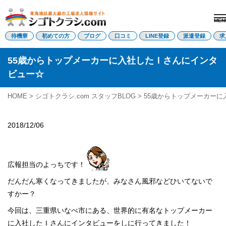
MEN
電話受付はこちら
待機寮
初めての方
ブログ
口コミ
LINE登録
派遣登録
求
55歳からトップメーカーに入社したＩさんにインタ
ビュー☆
派遣登録
LINE登録
HOME
>
シゴトクラシ.com スタッフBLOG
> 55歳からトップメーカー
トップページ
初めての方へ
待機寮について
2018/12/06
求人を探す
全ての求人
東海エリア
広報担当のよっちです！
愛知県
三重県
だんだん寒くなってきましたが、みなさん風邪などひいてないで
岐阜県
すかー？
静岡県
関西エリア
今回は、三重県いなべ市にある、世界的に有名なトップメーカー
滋賀県
に入社したＩさんにインタビューをしに行ってきました！