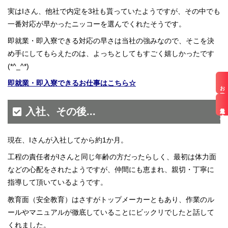
実はIさん、他社で内定を3社も貰っていたようですが、その中でも
一番対応が早かったニッコーを選んでくれたそうです。
即就業・即入寮できる対応の早さは当社の強みなので、そこを決
め手にしてもらえたのは、よっちとしてもすごく嬉しかったです
(*^_^*)
即就業・即入寮できるお仕事はこちら☆
お仕事検索
最近見た求人
入社、その後...
現在、Iさんが入社してから約1か月。
工程の責任者がIさんと同じ年齢の方だったらしく、最初は体力面
などの心配をされたようですが、仲間にも恵まれ、親切・丁寧に
指導して頂いているようです。
教育面（安全教育）はさすがトップメーカーともあり、作業のル
ールやマニュアルが徹底していることにビックリでしたと話して
くれました。