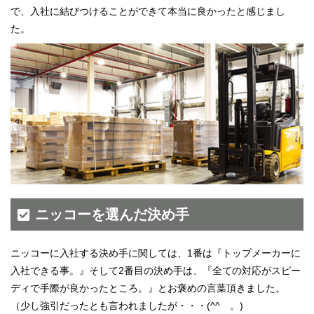
宮崎県
で、入社に結びつけることができて本当に良かったと感じまし
鹿児島県
た。
沖縄エリア
沖縄県
社員口コミ
特集ページ
よくある質問
スタッフBLOG
メルマガ登録
お仕事相談予約
アクセス
ご相談・お問い合わせ
企業ご担当者様へ
個人情報保護方針
ニッコーを選んだ決め手
ニッコーに入社する決め手に関しては、1番は『トップメーカーに
入社できる事。』そして2番目の決め手は、『全ての対応がスピー
ディで手際が良かったところ。』とお褒めの言葉頂きました。
（少し強引だったとも言われましたが・・・(^^ゞ。)