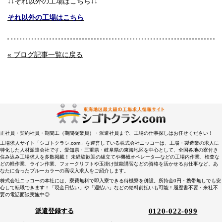
↓↓それ以外の工場はこちら↓↓
それ以外の工場はこちら
« ブログ記事一覧に戻る
正社員・契約社員・期間工（期間従業員）・派遣社員まで、工場の仕事探しはお任せください！
工場求人サイト「シゴトクラシ.com」を運営している株式会社ニッコーは、工場・製造業の求人に
特化した人材派遣会社です。愛知県・三重県・岐阜県の東海地区を中心として、全国各地の寮付き
住み込み工場求人を多数掲載！ 未経験歓迎の組立てや機械オペレータ―などの工場内作業、検査な
どの軽作業、ライン作業、フォークリフトや玉掛け技能講習などの資格を活かせるお仕事など、あ
なたに合ったブルーカラーの高収入求人をご紹介します。
株式会社ニッコーの本社には、寮費無料で即入寮できる待機寮を併設。所持金0円・携帯無しでも安
心して転職できます！「現金日払い」や「週払い」などの給料前払いも可能！履歴書不要・来社不
要の電話面談実施中◎
0120-022-099
派遣登録する