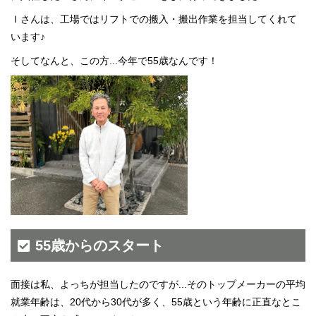
京都府
大阪府
Ｉさんは、工場ではリフトでの搬入・搬出作業を担当してくれて
兵庫県
います♪
奈良県
和歌山県
そしてなんと、この方...今年で55歳なんです！
関東エリア
茨城県
栃木県
群馬県
埼玉県
千葉県
東京都
神奈川県
東北エリア
青森県
岩手県
秋田県
宮城県
55歳からのスタート
山形県
福島県
北海道エリア
面接は私、よっちが担当したのですが...そのトップメーカーの平均
北海道
就業年齢は、20代から30代が多く、55歳という年齢に正直なとこ
甲信越・北陸エリア